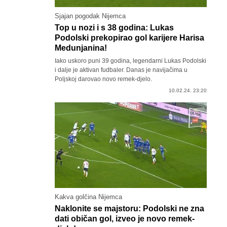
Sjajan pogodak Nijemca
Top u nozi i s 38 godina: Lukas
Podolski prekopirao gol karijere Harisa
Medunjanina!
Iako uskoro puni 39 godina, legendarni Lukas Podolski
i dalje je aktivan fudbaler. Danas je navijačima u
Poljskoj darovao novo remek-djelo.
10.02.24. 23:20
Kakva golčina Nijemca
Naklonite se majstoru: Podolski ne zna
dati običan gol, izveo je novo remek-