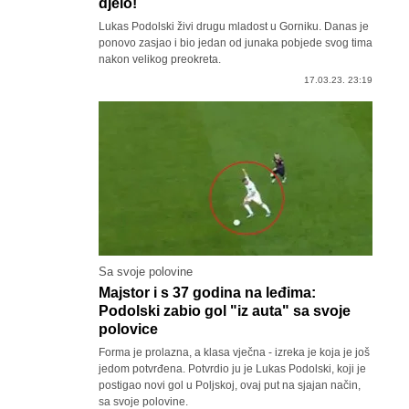
djelo!
Lukas Podolski živi drugu mladost u Gorniku. Danas je
ponovo zasjao i bio jedan od junaka pobjede svog tima
nakon velikog preokreta.
17.03.23. 23:19
Sa svoje polovine
Majstor i s 37 godina na leđima:
Podolski zabio gol "iz auta" sa svoje
polovice
Forma je prolazna, a klasa vječna - izreka je koja je još
jedom potvrđena. Potvrdio ju je Lukas Podolski, koji je
postigao novi gol u Poljskoj, ovaj put na sjajan način,
sa svoje polovine.