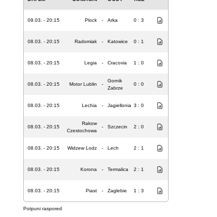
09.03. - 20:15
Plock
-
Arka
0 : 3
08.03. - 20:15
Radomiak
-
Katowice
0 : 1
08.03. - 20:15
Legia
-
Cracovia
1 : 0
Gornik
08.03. - 20:15
Motor Lublin
-
0 : 0
Zabrze
08.03. - 20:15
Lechia
-
Jagiellonia
3 : 0
Rakow
08.03. - 20:15
-
Szczecin
2 : 0
Czestochowa
08.03. - 20:15
Widzew Lodz
-
Lech
2 : 1
08.03. - 20:15
Korona
-
Termalica
2 : 1
08.03. - 20:15
Piast
-
Zaglebie
1 : 3
Potpuni raspored