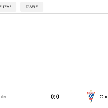
E TEME
TABELE
0
:
0
lin
Gor