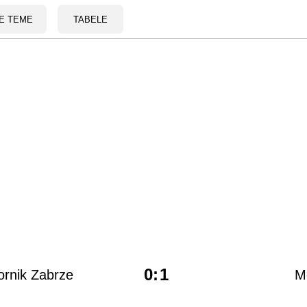
E TEME
TABELE
0
:
1
rnik Zabrze
M