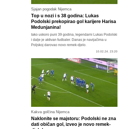
Sjajan pogodak Nijemca
Top u nozi i s 38 godina: Lukas
Podolski prekopirao gol karijere Harisa
Medunjanina!
Iako uskoro puni 39 godina, legendarni Lukas Podolski
i dalje je aktivan fudbaler. Danas je navijačima u
Poljskoj darovao novo remek-djelo.
10.02.24. 23:20
Kakva golčina Nijemca
Naklonite se majstoru: Podolski ne zna
dati običan gol, izveo je novo remek-