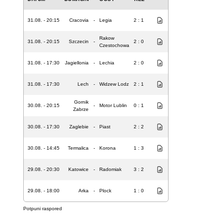
31.08. - 20:15
Cracovia
-
Legia
2 : 1
Rakow
31.08. - 20:15
Szczecin
-
2 : 0
Czestochowa
31.08. - 17:30
Jagiellonia
-
Lechia
2 : 0
31.08. - 17:30
Lech
-
Widzew Lodz
2 : 1
Gornik
30.08. - 20:15
-
Motor Lublin
0 : 1
Zabrze
30.08. - 17:30
Zaglebie
-
Piast
2 : 2
30.08. - 14:45
Termalica
-
Korona
1 : 3
29.08. - 20:30
Katowice
-
Radomiak
3 : 2
29.08. - 18:00
Arka
-
Plock
1 : 0
Potpuni raspored