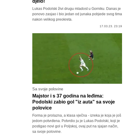
djelo!
Lukas Podolski živi drugu mladost u Gorniku. Danas je
ponovo zasjao i bio jedan od junaka pobjede svog tima
nakon velikog preokreta.
17.03.23. 23:19
Sa svoje polovine
Majstor i s 37 godina na leđima:
Podolski zabio gol "iz auta" sa svoje
polovice
Forma je prolazna, a klasa vječna - izreka je koja je još
jedom potvrđena. Potvrdio ju je Lukas Podolski, koji je
postigao novi gol u Poljskoj, ovaj put na sjajan način,
sa svoje polovine.