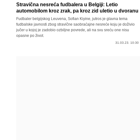
Stravična nesreća fudbalera u Belgiji: Letio
automobilom kroz zrak, pa kroz zid uletio u dvoranu
Fudbaler belgijskog Leuvena, Sofian Kiyine, jutros je glavna tema
fudbalske javnosti zbog stravične saobraćajne nesreće koju je doživio
jučer u kojoj je zadobio ozbiljne povrede, ali na svu sreću one nisu
opasne po život.
31.03.23. 10:30