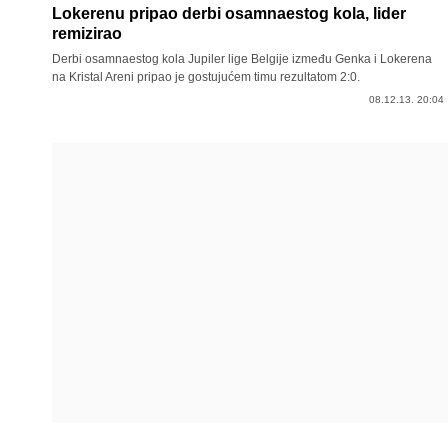
Lokerenu pripao derbi osamnaestog kola, lider
remizirao
Derbi osamnaestog kola Jupiler lige Belgije između Genka i Lokerena
na Kristal Areni pripao je gostujućem timu rezultatom 2:0.
08.12.13. 20:04