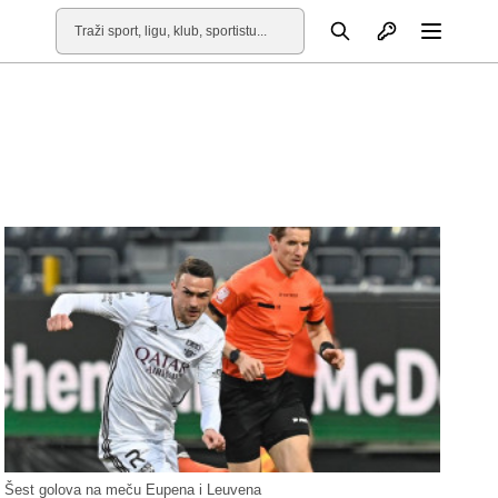
Otvori profil
Pretraga
Otvori
Šest golova na meču Eupena i Leuvena