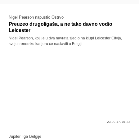
Nigel Pearson napustio Ostrvo
Preuzeo drugoligaša, a ne tako davno vodio
Leicester
Nigel Pearson, koji je u dva navrata sjedio na klupi Leicester Cityja,
svoju trenersku karijeru će nastaviti u Belgiji.
23.09.17. 01:33
Jupiler liga Belgije