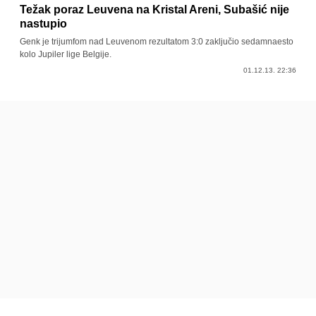
Težak poraz Leuvena na Kristal Areni, Subašić nije
nastupio
Genk je trijumfom nad Leuvenom rezultatom 3:0 zaključio sedamnaesto
kolo Jupiler lige Belgije.
01.12.13. 22:36