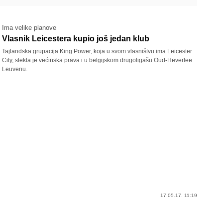
Ima velike planove
Vlasnik Leicestera kupio još jedan klub
Tajlandska grupacija King Power, koja u svom vlasništvu ima Leicester
City, stekla je većinska prava i u belgijskom drugoligašu Oud-Heverlee
Leuvenu.
17.05.17. 11:19