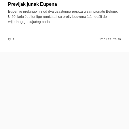
Prevljak junak Eupena
Eupen je prekinuo niz od dva uzastopna poraza u šampionatu Belgije.
U 20. kolu Jupiler lige remizirali su protiv Leuvena 1:1 i došli do
vrijednog gostujućeg boda.
1
17.01.23. 20:29