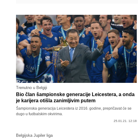
Trenutno u Belgiji
Bio član šampionske generacije Leicestera, a onda
je karijera otišla zanimljivim putem
Šampionska generacija Leicestera iz 2016. godine, prepričavat će se
dugo u fudbalskim okvirima.
25.01.21. 12:18
Belgijska Jupiler liga