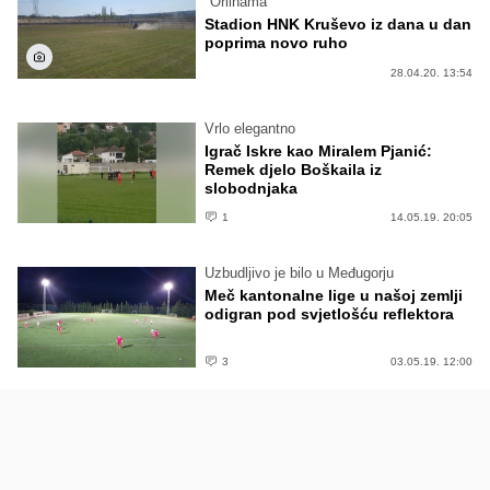
"Orlinama"
Stadion HNK Kruševo iz dana u dan
poprima novo ruho
28.04.20. 13:54
Vrlo elegantno
Igrač Iskre kao Miralem Pjanić:
Remek djelo Boškaila iz
slobodnjaka
1
14.05.19. 20:05
Uzbudljivo je bilo u Međugorju
Meč kantonalne lige u našoj zemlji
odigran pod svjetlošću reflektora
3
03.05.19. 12:00