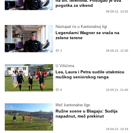
na bh. terenima: Postigao je dva
pogotka za vikend
09.09.21. 13:32
Nastupat će u Kantonalnoj ligi
Legendarni Wagner se vraća na
zelene terene
2
28.06.21. 12:30
U Višićima
Lea, Laura i Petra sudile utakmicu
muškog seniorskog ranga
6
23.05.21. 21:40
Meč kantonalne lige
Ružne scene u Blagaju: Sudija
napadnut, meč prekinut
19.04.21. 10:33