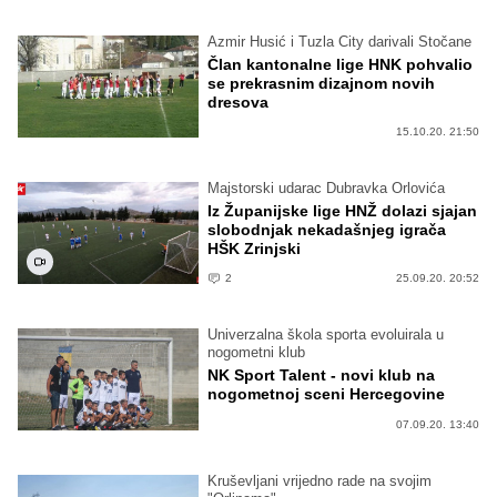
Azmir Husić i Tuzla City darivali Stočane
Član kantonalne lige HNK pohvalio
se prekrasnim dizajnom novih
dresova
15.10.20. 21:50
Majstorski udarac Dubravka Orlovića
Iz Županijske lige HNŽ dolazi sjajan
slobodnjak nekadašnjeg igrača
HŠK Zrinjski
2
25.09.20. 20:52
Univerzalna škola sporta evoluirala u
nogometni klub
NK Sport Talent - novi klub na
nogometnoj sceni Hercegovine
07.09.20. 13:40
Kruševljani vrijedno rade na svojim