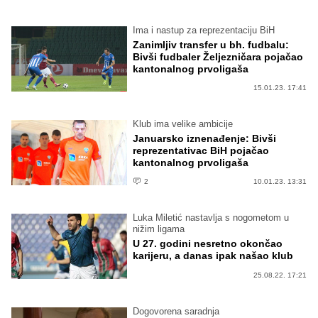
Ima i nastup za reprezentaciju BiH
Zanimljiv transfer u bh. fudbalu:
Bivši fudbaler Željezničara pojačao
kantonalnog prvoligaša
15.01.23. 17:41
Klub ima velike ambicije
Januarsko iznenađenje: Bivši
reprezentativac BiH pojačao
kantonalnog prvoligaša
2
10.01.23. 13:31
Luka Miletić nastavlja s nogometom u
nižim ligama
U 27. godini nesretno okončao
karijeru, a danas ipak našao klub
25.08.22. 17:21
Dogovorena saradnja