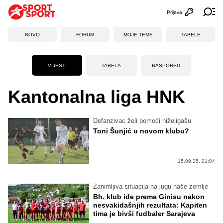
Prijava
Otvori profi
Ot
NOVO
FORUM
MOJE TEME
TABELE
VIJESTI
TABELA
RASPORED
Kantonalna liga HNK
Defanzivac želi pomoći niželigašu
Toni Šunjić u novom klubu?
15.09.25. 21:04
Zanimljiva situacija na jugu naše zemlje
Bh. klub ide prema Ginisu nakon
nesvakidašnjih rezultata: Kapiten
tima je bivši fudbaler Sarajeva