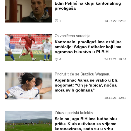
Edin Pehlić na klupi kantonalnog
prvoligaša
1
13.07.22. 22:03
Ozvaničena saradnja
Kantonalni prvoligaš ima ozbiljne
ambicije: Stigao fudbaler koji ima
ogromno iskustvo u PLBiH
4
24.12.21. 18:44
Pridružit će se Brazilcu Wagneru
Argentinac Varea se vratio u bh.
nogomet: "On je 'ubica', noćna
mora svih golmana"
10.12.21. 12:42
Zdrav sportski kolektiv
Selo sa juga BiH ima fudbalsku
priču: Klub aktiviran za vrijeme
koronavirusa, sada su u vrhu