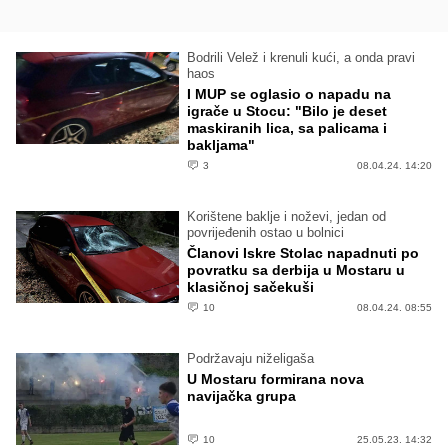
Bodrili Velež i krenuli kući, a onda pravi
haos
I MUP se oglasio o napadu na
igrače u Stocu: "Bilo je deset
maskiranih lica, sa palicama i
bakljama"
3
08.04.24. 14:20
Korištene baklje i noževi, jedan od
povrijeđenih ostao u bolnici
Članovi Iskre Stolac napadnuti po
povratku sa derbija u Mostaru u
klasičnoj sačekuši
10
08.04.24. 08:55
Podržavaju niželigaša
U Mostaru formirana nova
navijačka grupa
10
25.05.23. 14:32