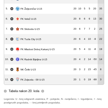
5.
20
10
5
5
20
35
FK Željezničar U-15
6.
20
8
6
6
13
30
FK Velež U-15
7.
20
6
7
7
2
25
FK Sloboda U-15
8.
20
6
4
10
-9
22
FK Tuzla City U-15
9.
20
5
4
11
-8
19
FK Mladost Doboj Kakanj U-15
10.
20
4
2
14
-50
14
FK Radnik Bijeljina U-15
11.
20
3
2
15
-45
8
NK Čelik U-15
12.
20
1
0
19
-99
3
FK Zvijezda - 09 U-15
Tabela nakon 20. kola
Legenda: U - broj odigranih utakmica, P - pobjede, N - neriješeno, I - Izgubljene, + - broj
postignutih pogodaka, - - broj primljenih pogodaka.