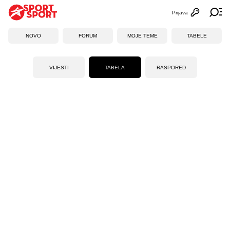
Prijava
Otvori profi
Ot
NOVO
FORUM
MOJE TEME
TABELE
VIJESTI
TABELA
RASPORED