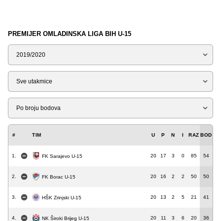
PREMIJER OMLADINSKA LIGA BIH U-15
Sezona
Tip
Liga
#
TIM
U
P
N
I
RAZ
BOD
1.
20
17
3
0
85
54
FK Sarajevo U-15
2.
20
16
2
2
50
50
FK Borac U-15
3.
20
13
2
5
21
41
HŠK Zrinjski U-15
4.
20
11
3
6
20
36
NK Široki Brijeg U-15