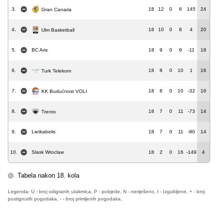
3.
18
12
0
6
145
24
Gran Canaria
4.
18
10
0
8
4
20
Ulm Basketball
5.
BC Aris
18
9
0
9
-11
18
6.
18
8
0
10
1
16
Turk Telekom
7.
18
8
0
10
-32
16
KK Budućnost VOLI
8.
18
7
0
11
-73
14
Trento
9.
Lietkabelis
18
7
0
11
-80
14
10.
Slask Wroclaw
18
2
0
16
-149
4
Tabela nakon 18. kola
Legenda: U - broj odigranih utakmica, P - pobjede, N - neriješeno, I - Izgubljene, + - broj
postignutih pogodaka, - - broj primljenih pogodaka.