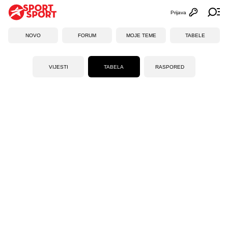
Prijava
Otvori profi
Ot
NOVO
FORUM
MOJE TEME
TABELE
VIJESTI
TABELA
RASPORED