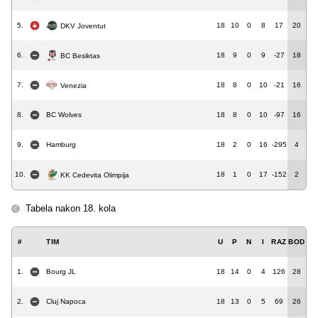
5.
18
10
0
8
17
20
DKV Joventut
6.
18
9
0
9
-27
18
BC Besiktas
7.
18
8
0
10
-21
16
Venezia
8.
BC Wolves
18
8
0
10
-97
16
9.
Hamburg
18
2
0
16
-295
4
10.
18
1
0
17
-152
2
KK Cedevita Olimpija
Tabela nakon 18. kola
#
TIM
U
P
N
I
RAZ
BOD
1.
Bourg JL
18
14
0
4
126
28
2.
Cluj Napoca
18
13
0
5
69
26