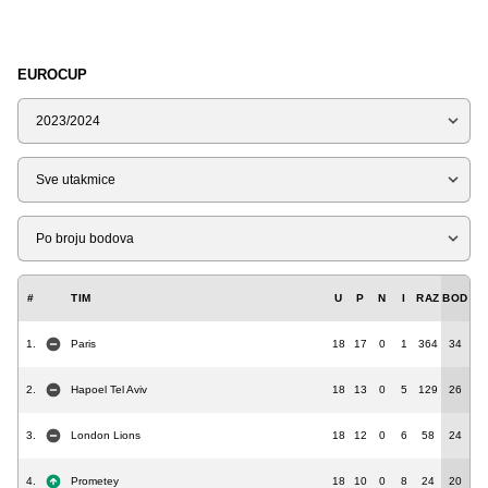
EUROCUP
Sezona
Tip
Liga
#
TIM
U
P
N
I
RAZ
BOD
1.
Paris
18
17
0
1
364
34
2.
Hapoel Tel Aviv
18
13
0
5
129
26
3.
London Lions
18
12
0
6
58
24
4.
Prometey
18
10
0
8
24
20