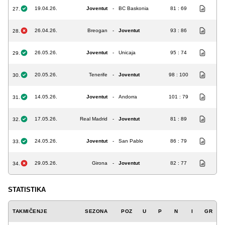
19.04.26.
Joventut
-
BC Baskonia
81 : 69
27.
26.04.26.
Breogan
-
Joventut
93 : 86
28.
26.05.26.
Joventut
-
Unicaja
95 : 74
29.
20.05.26.
Tenerife
-
Joventut
98 : 100
30.
14.05.26.
Joventut
-
Andorra
101 : 79
31.
17.05.26.
Real Madrid
-
Joventut
81 : 89
32.
24.05.26.
Joventut
-
San Pablo
86 : 79
33.
29.05.26.
Girona
-
Joventut
82 : 77
34.
STATISTIKA
TAKMIČENJE
SEZONA
POZ
U
P
N
I
GR