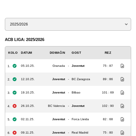
Sezona
ACB LIGA: 2025/2026
KOLO
DATUM
DOMAĆIN
GOST
REZ
05.10.25.
Granada
-
Joventut
75 : 87
1.
12.10.25.
Joventut
-
BC Zaragoza
89 : 86
2.
19.10.25.
Joventut
-
Bilbao
101 : 69
3.
26.10.25.
BC Valencia
-
Joventut
102 : 90
4.
02.11.25.
Joventut
-
Forca Lleida
82 : 68
5.
09.11.25.
Joventut
-
Real Madrid
75 : 80
6.