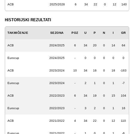
ACB
2025/2026
6
34
22
0
12
140
HISTORIJSKI REZULTATI
TAKMIČENJE
SEZONA
POZ
U
P
N
I
GR
ACB
2024/2025
6
34
20
0
14
64
Eurocup
2024/2025
-
0
0
0
0
0
ACB
2023/2024
10
34
16
0
18
-163
Eurocup
2023/2024
-
2
1
0
1
-7
ACB
2022/2023
6
34
19
0
15
104
Eurocup
2022/2023
-
3
2
0
1
16
ACB
2021/2022
4
34
22
0
12
110
Eurocup
2021/2022
-
1
0
0
1
-6