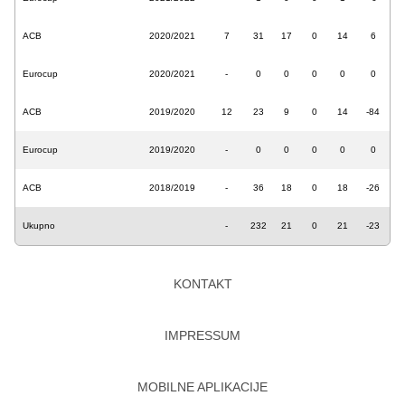
ACB
2020/2021
7
31
17
0
14
6
Eurocup
2020/2021
-
0
0
0
0
0
ACB
2019/2020
12
23
9
0
14
-84
Eurocup
2019/2020
-
0
0
0
0
0
ACB
2018/2019
-
36
18
0
18
-26
Ukupno
-
232
21
0
21
-23
KONTAKT
IMPRESSUM
MOBILNE APLIKACIJE