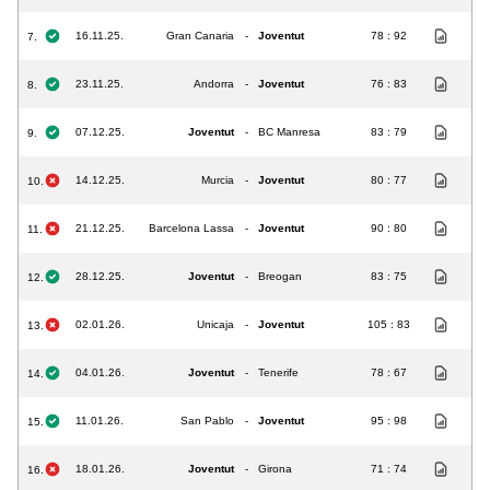
16.11.25.
Gran Canaria
-
Joventut
78 : 92
7.
23.11.25.
Andorra
-
Joventut
76 : 83
8.
07.12.25.
Joventut
-
BC Manresa
83 : 79
9.
14.12.25.
Murcia
-
Joventut
80 : 77
10.
21.12.25.
Barcelona Lassa
-
Joventut
90 : 80
11.
28.12.25.
Joventut
-
Breogan
83 : 75
12.
02.01.26.
Unicaja
-
Joventut
105 : 83
13.
04.01.26.
Joventut
-
Tenerife
78 : 67
14.
11.01.26.
San Pablo
-
Joventut
95 : 98
15.
18.01.26.
Joventut
-
Girona
71 : 74
16.