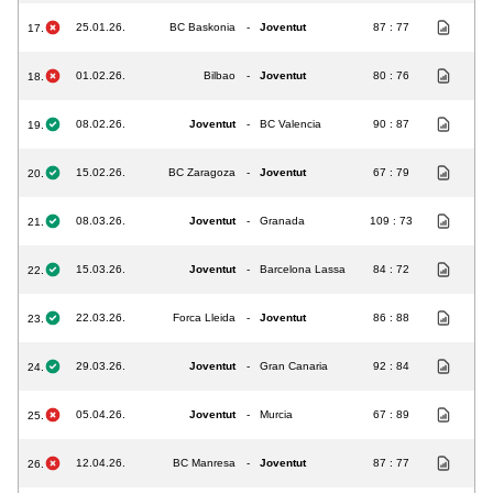
25.01.26.
BC Baskonia
-
Joventut
87 : 77
17.
01.02.26.
Bilbao
-
Joventut
80 : 76
18.
08.02.26.
Joventut
-
BC Valencia
90 : 87
19.
15.02.26.
BC Zaragoza
-
Joventut
67 : 79
20.
08.03.26.
Joventut
-
Granada
109 : 73
21.
15.03.26.
Joventut
-
Barcelona Lassa
84 : 72
22.
22.03.26.
Forca Lleida
-
Joventut
86 : 88
23.
29.03.26.
Joventut
-
Gran Canaria
92 : 84
24.
05.04.26.
Joventut
-
Murcia
67 : 89
25.
12.04.26.
BC Manresa
-
Joventut
87 : 77
26.