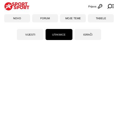
Prijava
Otvori profi
Ot
NOVO
FORUM
MOJE TEME
TABELE
VIJESTI
UTAKMICE
IGRAČI