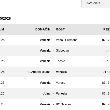
Sezona
5/2026
UM
DOMAĆIN
GOST
REZ
.25.
Venezia
-
Vanoli Cremona
82 : 7
Venezia
-
Slobodan
- : -
.25.
Venezia
-
Trieste
102 : 
.25.
BC Armani Milano
-
Venezia
101 : 
.25.
Venezia
-
Varese
86 : 7
.25.
Udine
-
Venezia
87 : 9
.25.
Venezia
-
BC Sassari
89 : 7