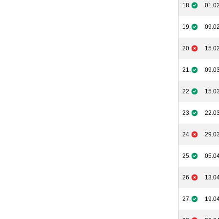
18.
01.02
19.
09.02
20.
15.02
21.
09.03
22.
15.03
23.
22.03
24.
29.03
25.
05.04
26.
13.04
27.
19.04