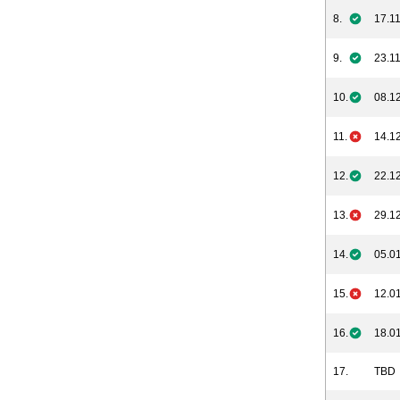
8.
17.11
9.
23.11
10.
08.12
11.
14.12
12.
22.12
13.
29.12
14.
05.01
15.
12.01
16.
18.01
17.
TBD