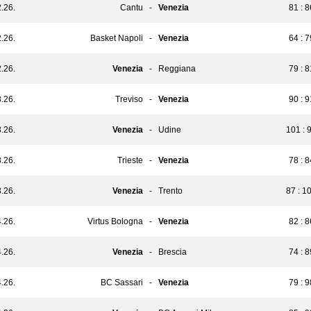
.26.
Cantu
-
Venezia
81 : 8
.26.
Basket Napoli
-
Venezia
64 : 7
.26.
Venezia
-
Reggiana
79 : 8
.26.
Treviso
-
Venezia
90 : 9
.26.
Venezia
-
Udine
101 : 
.26.
Trieste
-
Venezia
78 : 8
.26.
Venezia
-
Trento
87 : 1
.26.
Virtus Bologna
-
Venezia
82 : 8
.26.
Venezia
-
Brescia
74 : 8
.26.
BC Sassari
-
Venezia
79 : 9