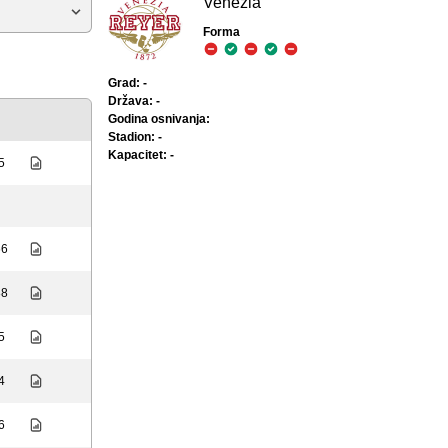
Venezia
Forma
Grad: -
Država: -
Godina osnivanja:
Stadion: -
Kapacitet: -
5
66
88
5
4
6