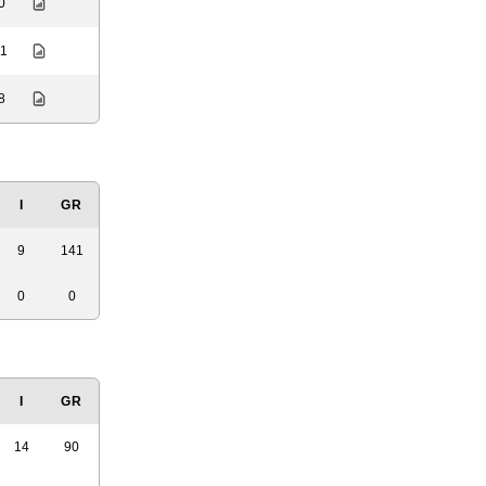
0
11
8
I
GR
9
141
0
0
I
GR
14
90