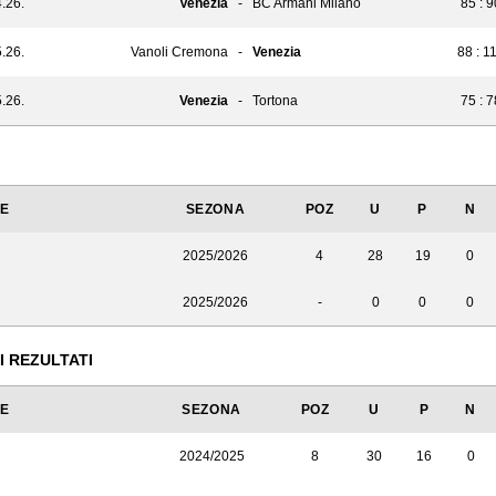
.26.
Venezia
-
BC Armani Milano
85 : 9
.26.
Vanoli Cremona
-
Venezia
88 : 1
.26.
Venezia
-
Tortona
75 : 7
JE
SEZONA
POZ
U
P
N
2025/2026
4
28
19
0
2025/2026
-
0
0
0
I REZULTATI
JE
SEZONA
POZ
U
P
N
2024/2025
8
30
16
0