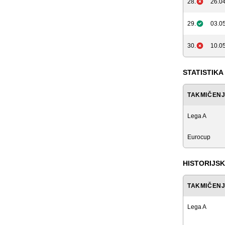
28.
26.04
29.
03.05
30.
10.05
STATISTIKA
TAKMIČEN
Lega A
Eurocup
HISTORIJSK
TAKMIČEN
Lega A