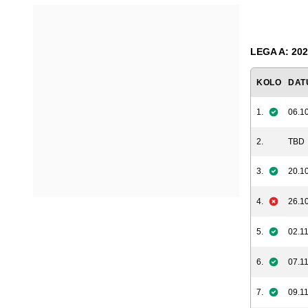
LEGA A: 202
KOLO
DAT
1.
06.10
2.
TBD
3.
20.10
4.
26.10
5.
02.11
6.
07.11
7.
09.11