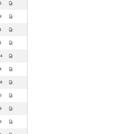
6
9
1
1
94
4
06
6
9
8