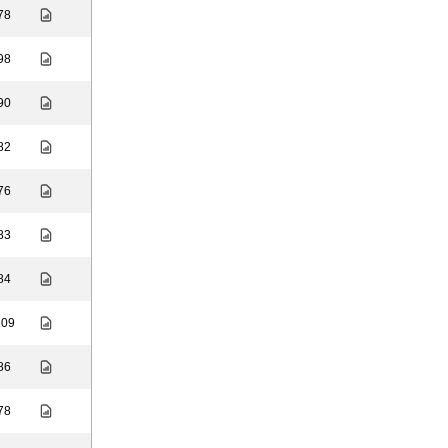
 78
 98
 90
 82
 76
 83
 84
109
 86
 78