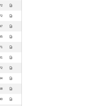
 72
 72
 97
 85
 71
 81
 72
 84
 68
 90