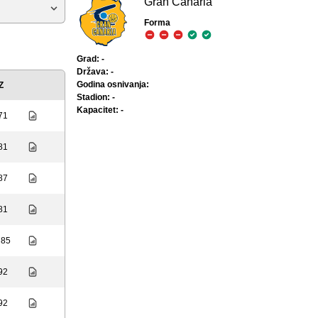
Gran Canaria
Forma
Grad: -
Država: -
Godina osnivanja:
Z
Stadion: -
Kapacitet: -
 71
 81
 87
 81
 85
 92
 92