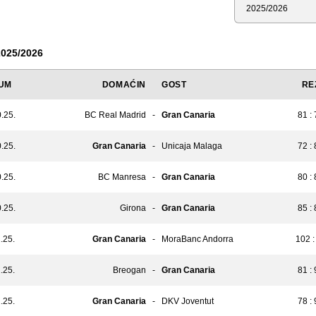
Sezona
025/2026
UM
DOMAĆIN
GOST
RE
.25.
BC Real Madrid
-
Gran Canaria
81 :
.25.
Gran Canaria
-
Unicaja Malaga
72 :
.25.
BC Manresa
-
Gran Canaria
80 :
.25.
Girona
-
Gran Canaria
85 :
.25.
Gran Canaria
-
MoraBanc Andorra
102 :
.25.
Breogan
-
Gran Canaria
81 :
.25.
Gran Canaria
-
DKV Joventut
78 :