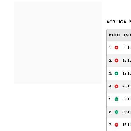
ACB LIGA: 2
KOLO
DAT
1.
05.10
2.
12.10
3.
19.10
4.
26.10
5.
02.11
6.
09.11
7.
16.11