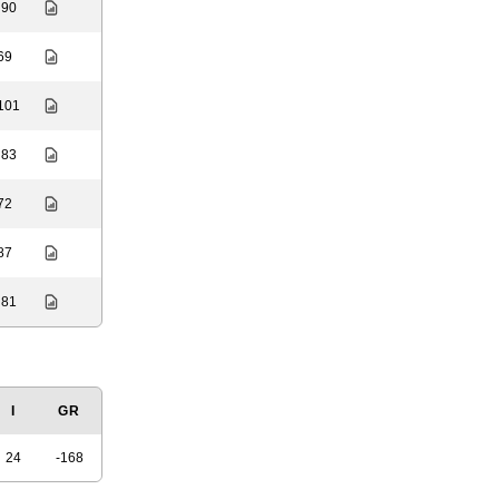
 90
 69
 101
 83
 72
 87
 81
I
GR
24
-168