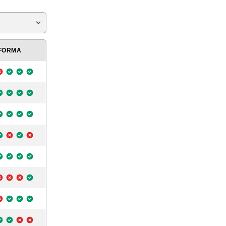
FORMA