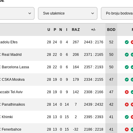
UE
Tip
Liga
U
P
N
I
RAZ
+/-
BOD
adolu Efes
28
24
0
4
267
2443 : 2176
52
 Real Madrid
28
22
0
6
206
2371 : 2165
50
 Barcelona Lassa
28
22
0
6
164
2357 : 2193
50
 CSKA Moskva
28
19
0
9
179
2334 : 2155
47
ccabi Tel Aviv
28
19
0
9
142
2308 : 2166
47
 Panathinaikos
28
14
0
14
7
2439 : 2432
42
 Khimki
28
13
0
15
2
2395 : 2393
41
 Fenerbahce
28
13
0
15
-32
2186 : 2218
41