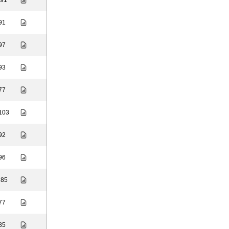
 91
 91
 97
 93
 77
 103
 92
 96
 85
 77
 85