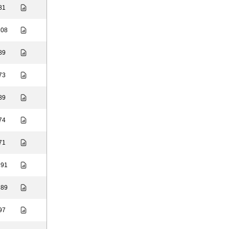
 81
108
 89
 73
 89
 74
 71
 91
 89
 97