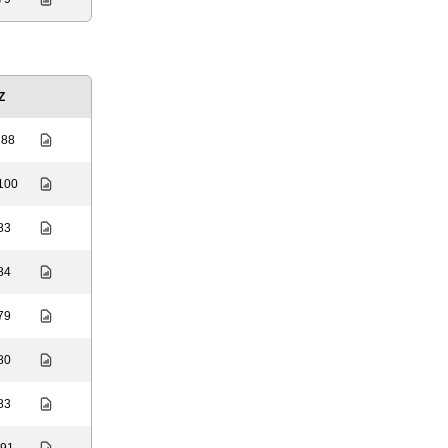
Z
 88
 100
 83
 84
 79
 80
 83