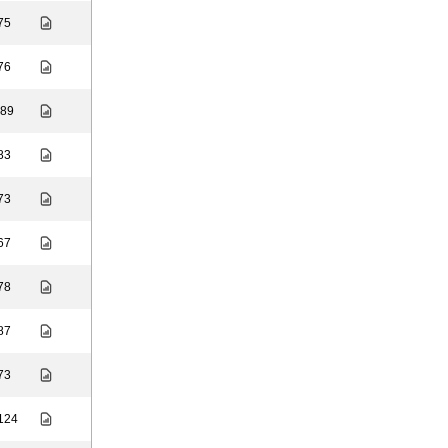
 75
 76
 89
 83
 73
 67
 78
 87
 73
 124