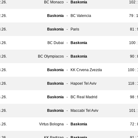
.26.
BC Monaco
-
Baskonia
102 :
.26.
Baskonia
-
BC Valencia
79 : 
.26.
Baskonia
-
Paris
81 :
.26.
BC Dubai
-
Baskonia
100 :
.26.
BC Olympiacos
-
Baskonia
90 :
.26.
Baskonia
-
KK Crvena Zvezda
100 :
.26.
Baskonia
-
Hapoel Tel Aviv
118 :
.26.
Baskonia
-
BC Real Madrid
98 :
.26.
Baskonia
-
Maccabi Tel Aviv
101 :
.26.
Virtus Bologna
-
Baskonia
72 :
.26.
KK Partizan
-
Baskonia
91 :