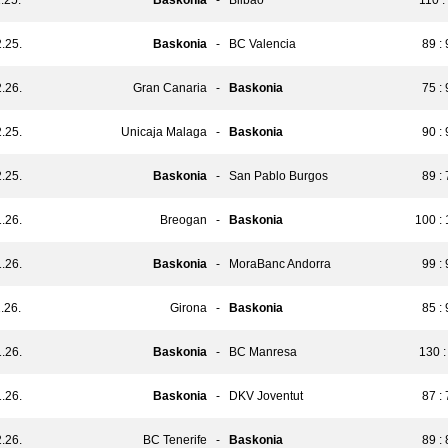
.25.
Baskonia
-
Bilbao
110 :
.25.
Baskonia
-
BC Valencia
89 :
.26.
Gran Canaria
-
Baskonia
75 :
.25.
Unicaja Malaga
-
Baskonia
90 :
.25.
Baskonia
-
San Pablo Burgos
89 :
.26.
Breogan
-
Baskonia
100 :
.26.
Baskonia
-
MoraBanc Andorra
99 :
.26.
Girona
-
Baskonia
85 :
.26.
Baskonia
-
BC Manresa
130 :
.26.
Baskonia
-
DKV Joventut
87 :
.26.
BC Tenerife
-
Baskonia
89 :