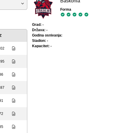
Baskonia
Forma
Grad: -
Država: -
Godina osnivanja:
Z
Stadion: -
Kapacitet: -
102
 95
 86
 87
 91
 72
 85