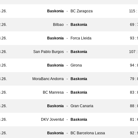
.26.
Baskonia
-
BC Zaragoza
115 :
.26.
Bilbao
-
Baskonia
69 :
.26.
Baskonia
-
Forca Lleida
93 :
.26.
San Pablo Burgos
-
Baskonia
107 :
.26.
Baskonia
-
Girona
94 :
.26.
MoraBanc Andorra
-
Baskonia
79 :
.26.
BC Manresa
-
Baskonia
83 :
.26.
Baskonia
-
Gran Canaria
88 :
.26.
DKV Joventut
-
Baskonia
81 :
.26.
Baskonia
-
BC Barcelona Lassa
92 :