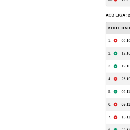
ACB LIGA: 2
KOLO
DAT
1.
05.10
2.
12.10
3.
19.10
4.
26.10
5.
02.11
6.
09.11
7.
16.11