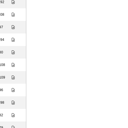
 92
108
 97
 94
 80
 108
 109
 96
 98
 82
 79