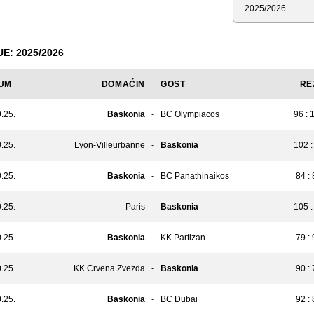
Sezona
: 2025/2026
UM
DOMAĆIN
GOST
RE
.25.
Baskonia
-
BC Olympiacos
96 : 
.25.
Lyon-Villeurbanne
-
Baskonia
102 :
.25.
Baskonia
-
BC Panathinaikos
84 :
.25.
Paris
-
Baskonia
105 :
.25.
Baskonia
-
KK Partizan
79 :
.25.
KK Crvena Zvezda
-
Baskonia
90 :
.25.
Baskonia
-
BC Dubai
92 :