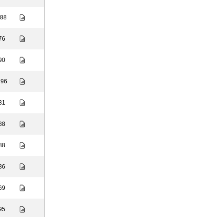
 88
 76
 90
 96
 81
 88
 88
 86
 69
 95