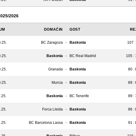
025/2026
UM
DOMAĆIN
GOST
RE
.25.
BC Zaragoza
-
Baskonia
107 :
.25.
Baskonia
-
BC Real Madrid
105 :
.25.
Granada
-
Baskonia
80 :
.25.
Murcia
-
Baskonia
89 :
.25.
Baskonia
-
BC Tenerife
89 :
.25.
Forca Lleida
-
Baskonia
86 :
.25.
BC Barcelona Lassa
-
Baskonia
91 :