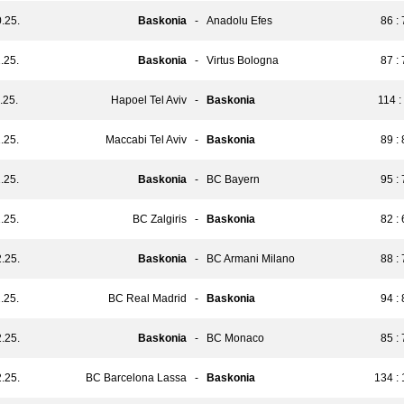
.25.
Baskonia
-
Anadolu Efes
86 :
.25.
Baskonia
-
Virtus Bologna
87 :
.25.
Hapoel Tel Aviv
-
Baskonia
114 :
.25.
Maccabi Tel Aviv
-
Baskonia
89 :
.25.
Baskonia
-
BC Bayern
95 :
.25.
BC Zalgiris
-
Baskonia
82 :
.25.
Baskonia
-
BC Armani Milano
88 :
.25.
BC Real Madrid
-
Baskonia
94 :
.25.
Baskonia
-
BC Monaco
85 :
.25.
BC Barcelona Lassa
-
Baskonia
134 :