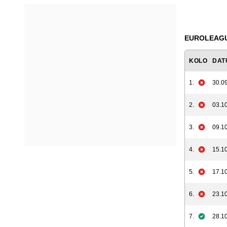
EUROLEAGUE
KOLO
DAT
1.
30.09
2.
03.10
3.
09.10
4.
15.10
5.
17.10
6.
23.10
7.
28.10