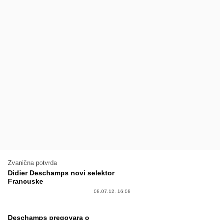
Zvanična potvrda
Didier Deschamps novi selektor
Francuske
08.07.12. 16:08
Deschamps pregovara o