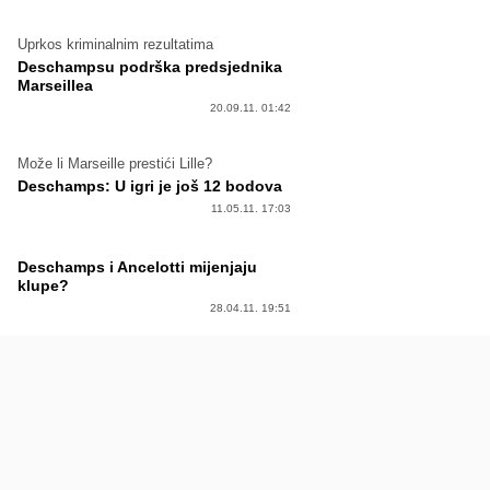
Uprkos kriminalnim rezultatima
Deschampsu podrška predsjednika
Marseillea
20.09.11. 01:42
Može li Marseille prestići Lille?
Deschamps: U igri je još 12 bodova
11.05.11. 17:03
Deschamps i Ancelotti mijenjaju
klupe?
28.04.11. 19:51