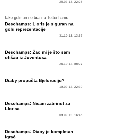
25.03.13. 22:25
Iako golman ne brani u Tottenhamu
Deschamps: Lloris je siguran na
golu reprezentacije
31.10.12. 13:37
Deschamps: Žao mi je što sam
otišao iz Juventusa
26.10.12. 08:27
Diaby propušta Bjelorusiju?
10.09.12. 22:39
Deschamps: Nisam zabrinut za
Llorisa
09.09.12. 16:46
Deschamps: Diaby je kompletan
igrač