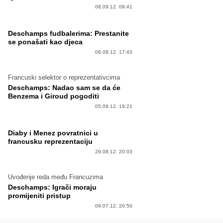
08.09.12. 09:41
Deschamps fudbalerima: Prestanite
se ponašati kao djeca
06.09.12. 17:43
Francuski selektor o reprezentativcima
Deschamps: Nadao sam se da će
Benzema i Giroud pogoditi
05.09.12. 19:21
Diaby i Menez povratnici u
francusku reprezentaciju
29.08.12. 20:03
Uvođenje reda među Francuzima
Deschamps: Igrači moraju
promijeniti pristup
09.07.12. 20:50