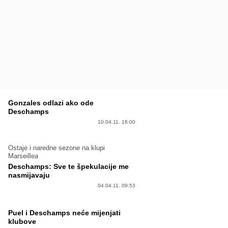
Gonzales odlazi ako ode
Deschamps
10.04.11. 16:00
Ostaje i naredne sezone na klupi
Marseillea
Deschamps: Sve te špekulacije me
nasmijavaju
04.04.11. 09:53
Puel i Deschamps neće mijenjati
klubove