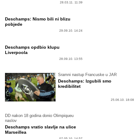
28.03.11. 11:39
Deschamps: Nismo bili ni blizu
pobjede
29.09.10. 14:24
Deschamps opdbio klupu
Liverpoola
28.09.10. 13:55
Sramni nastup Francuske u JAR
Deschamps: Izgubili smo
kredibilitet
25.06.10. 18:08
DD nakon 18 godina donio Olimpiqueu
naslov
Deschamps vratio slavlje na ulice
Marseillea
07.05.10. 14:57