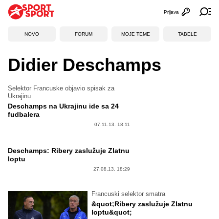
Prijava
Otvori profi
Ot
NOVO
FORUM
MOJE TEME
TABELE
Didier Deschamps
Selektor Francuske objavio spisak za
Ukrajinu
Deschamps na Ukrajinu ide sa 24
fudbalera
07.11.13. 18:11
Deschamps: Ribery zaslužuje Zlatnu
loptu
27.08.13. 18:29
Francuski selektor smatra
&quot;Ribery zaslužuje Zlatnu
loptu&quot;