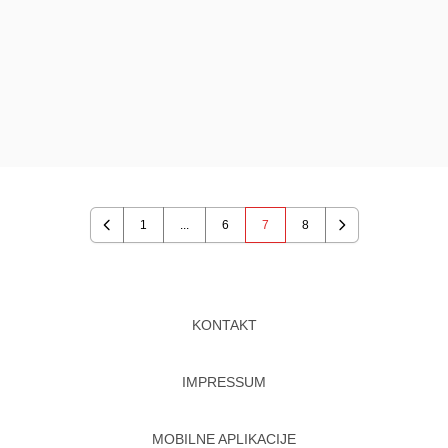
1
...
6
7
8
Previous
Next
KONTAKT
IMPRESSUM
MOBILNE APLIKACIJE