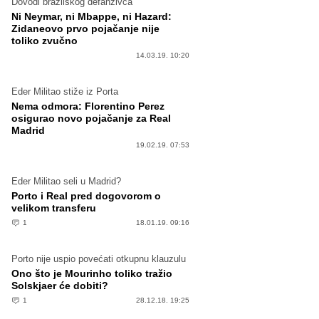
Dovodi brazilskog defanzivca
Ni Neymar, ni Mbappe, ni Hazard:
Zidaneovo prvo pojačanje nije
toliko zvučno
14.03.19. 10:20
Eder Militao stiže iz Porta
Nema odmora: Florentino Perez
osigurao novo pojačanje za Real
Madrid
19.02.19. 07:53
Eder Militao seli u Madrid?
Porto i Real pred dogovorom o
velikom transferu
1
18.01.19. 09:16
Porto nije uspio povećati otkupnu klauzulu
Ono što je Mourinho toliko tražio
Solskjaer će dobiti?
1
28.12.18. 19:25