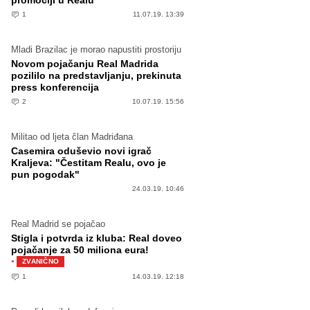
promociji u Realu
1
11.07.19. 13:39
Mladi Brazilac je morao napustiti prostoriju
Novom pojačanju Real Madrida
pozililo na predstavljanju, prekinuta
press konferencija
2
10.07.19. 15:56
Militao od ljeta član Madriđana
Casemira oduševio novi igrač
Kraljeva: "Čestitam Realu, ovo je
pun pogodak"
24.03.19. 10:46
Real Madrid se pojačao
Stigla i potvrda iz kluba: Real doveo
pojačanje za 50 miliona eura!
·
ZVANIČNO
1
14.03.19. 12:18