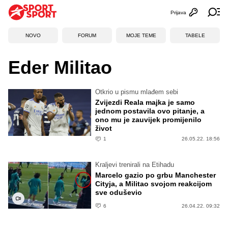
Prijava
Otvori profi
Ot
NOVO
FORUM
MOJE TEME
TABELE
Eder Militao
Otkrio u pismu mlađem sebi
Zvijezdi Reala majka je samo
jednom postavila ovo pitanje, a
ono mu je zauvijek promijenilo
život
1
26.05.22. 18:56
Kraljevi trenirali na Etihadu
Marcelo gazio po grbu Manchester
Cityja, a Militao svojom reakcijom
sve oduševio
6
26.04.22. 09:32