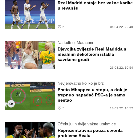
Real Madrid ostaje bez važne karike
u revanšu
6
06.04.22. 22:40
Na kultnoj Maracani
Djevojka zvijezde Real Madrida s
idealnim dekolteom istakla
savršene grudi
26.03.22. 10:54
Nevjerovatno koliko je brz
Pratio Mbappea u stopu, a dok je
trepnuo napadač PSG-a je samo
nestao
5
16.02.22. 16:52
Očekuju ih dvije važne utakmice
Reprezentativna pauza stvorila
probleme Realu