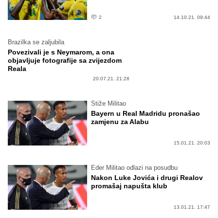
2
14.10.21. 09:44
Brazilka se zaljubila
Povezivali je s Neymarom, a ona
objavljuje fotografije sa zvijezdom
Reala
20.07.21. 21:28
Stiže Militao
Bayern u Real Madridu pronašao
zamjenu za Alabu
15.01.21. 20:03
Eder Militao odlazi na posudbu
Nakon Luke Jovića i drugi Realov
promašaj napušta klub
13.01.21. 17:47