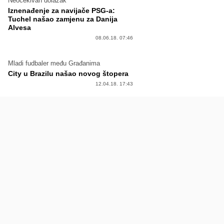
Neočekivan dolazak
Iznenađenje za navijače PSG-a:
Tuchel našao zamjenu za Danija
Alvesa
08.06.18. 07:46
Mladi fudbaler među Građanima
City u Brazilu našao novog štopera
12.04.18. 17:43