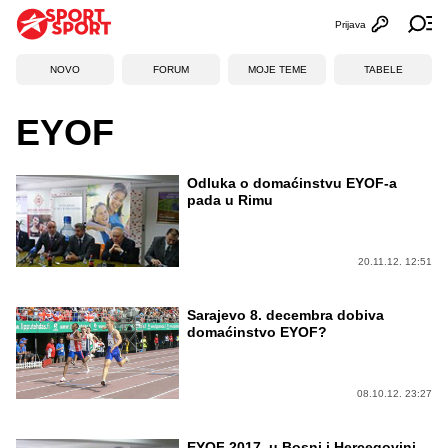
Prijava
Otvori profi
Ot
NOVO
FORUM
MOJE TEME
TABELE
EYOF
Odluka o domaćinstvu EYOF-a
pada u Rimu
20.11.12. 12:51
Sarajevo 8. decembra dobiva
domaćinstvo EYOF?
08.10.12. 23:27
EYOF 2017. u Bosni i Hercegovini