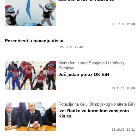
30.07.11. 15:30
Pezer šesti u bacanju diska
26.07.11. 19:40
Montafon ispred Sarajeva i Istočnog
Sarajeva
Još jedan poraz OK BiH
27.11.10. 18:00
Rotacija na čelu Olimpijskog komiteta BiH
Izet Radžo za kormilom zamijenio
Kisića
13.10.09. 19:31