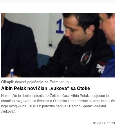
Olimpik dovodi pojačanja za Premijer ligu
Albin Pelak novi član „vukova“ sa Otoke
Nakon što je dobio ispisnicu iz Željezničara, Albin Pelak, uspješno je
okončao razgovore sa čelnicima Olimpika i od naredne sezone branit će
boje ovog kluba. Tu vijest potvrdio nam je i Hamdo Spahić, direktor
„vukova“.
05.04.09. 16:33