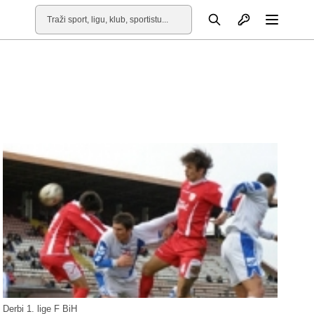
Otvori profil
Pretraga
Otvori
Derbi 1. lige F BiH