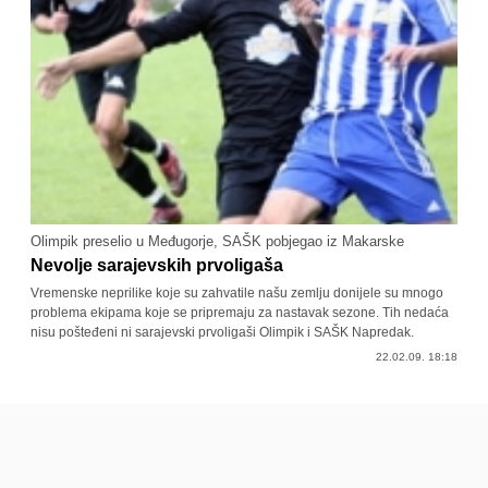
Olimpik preselio u Međugorje, SAŠK pobjegao iz Makarske
Nevolje sarajevskih prvoligaša
Vremenske neprilike koje su zahvatile našu zemlju donijele su mnogo
problema ekipama koje se pripremaju za nastavak sezone. Tih nedaća
nisu pošteđeni ni sarajevski prvoligaši Olimpik i SAŠK Napredak.
22.02.09. 18:18