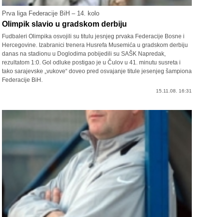
Prva liga Federacije BiH – 14. kolo
Olimpik slavio u gradskom derbiju
Fudbaleri Olimpika osvojili su titulu jesnjeg prvaka Federacije Bosne i
Hercegovine. Izabranici trenera Husrefa Musemića u gradskom derbiju
danas na stadionu u Doglodima pobijedili su SAŠK Napredak,
rezultatom 1:0. Gol odluke postigao je u Čulov u 41. minutu susreta i
tako sarajevske „vukove“ doveo pred osvajanje titule jesenjeg šampiona
Federacije BiH.
15.11.08. 16:31