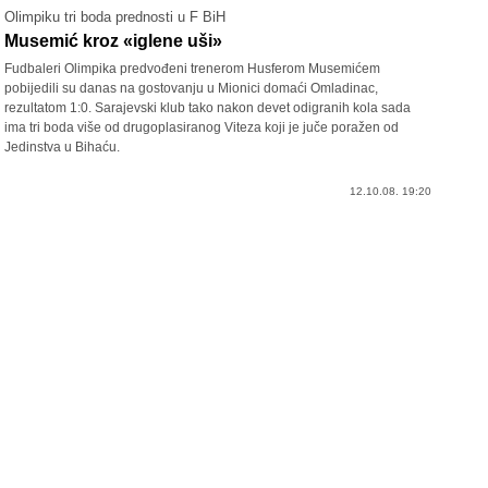
Olimpiku tri boda prednosti u F BiH
Musemić kroz «iglene uši»
Fudbaleri Olimpika predvođeni trenerom Husferom Musemićem
pobijedili su danas na gostovanju u Mionici domaći Omladinac,
rezultatom 1:0. Sarajevski klub tako nakon devet odigranih kola sada
ima tri boda više od drugoplasiranog Viteza koji je juče poražen od
Jedinstva u Bihaću.
12.10.08. 19:20