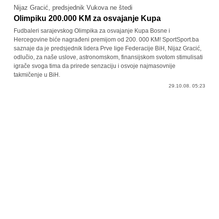
Nijaz Gracić, predsjednik Vukova ne štedi
Olimpiku 200.000 KM za osvajanje Kupa
Fudbaleri sarajevskog Olimpika za osvajanje Kupa Bosne i
Hercegovine biće nagrađeni premijom od 200. 000 KM! SportSport.ba
saznaje da je predsjednik lidera Prve lige Federacije BiH, Nijaz Gracić,
odlučio, za naše uslove, astronomskom, finansijskom svotom stimulisati
igrače svoga tima da prirede senzaciju i osvoje najmasovnije
takmičenje u BiH.
29.10.08. 05:23