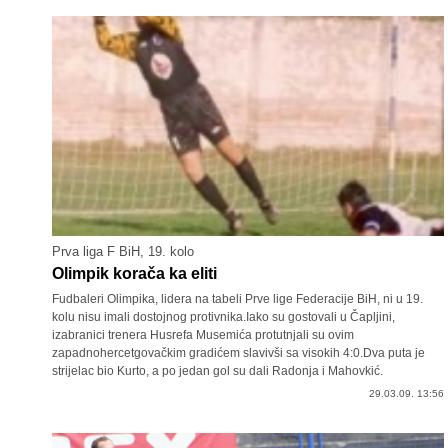
Prva liga F BiH, 19. kolo
Olimpik korača ka eliti
Fudbaleri Olimpika, lidera na tabeli Prve lige Federacije BiH, ni u 19.
kolu nisu imali dostojnog protivnika.Iako su gostovali u Čapljini,
izabranici trenera Husrefa Musemića protutnjali su ovim
zapadnohercetgovačkim gradićem slavivši sa visokih 4:0.Dva puta je
strijelac bio Kurto, a po jedan gol su dali Radonja i Mahovkić.
29.03.09. 13:56