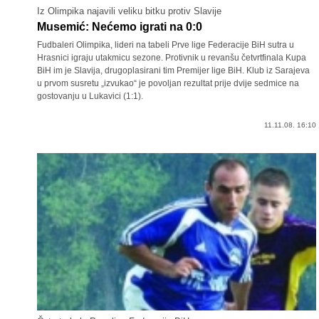
Iz Olimpika najavili veliku bitku protiv Slavije
Musemić: Nećemo igrati na 0:0
Fudbaleri Olimpika, lideri na tabeli Prve lige Federacije BiH sutra u
Hrasnici igraju utakmicu sezone. Protivnik u revanšu četvrtfinala Kupa
BiH im je Slavija, drugoplasirani tim Premijer lige BiH. Klub iz Sarajeva
u prvom susretu „izvukao“ je povoljan rezultat prije dvije sedmice na
gostovanju u Lukavici (1:1).
11.11.08. 16:10