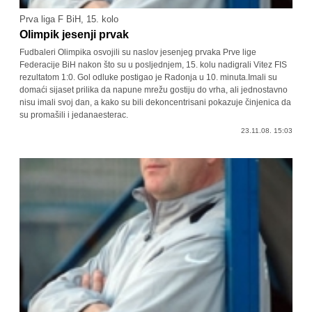
Prva liga F BiH, 15. kolo
Olimpik jesenji prvak
Fudbaleri Olimpika osvojili su naslov jesenjeg prvaka Prve lige
Federacije BiH nakon što su u posljednjem, 15. kolu nadigrali Vitez FIS
rezultatom 1:0. Gol odluke postigao je Radonja u 10. minuta.Imali su
domaći sijaset prilika da napune mrežu gostiju do vrha, ali jednostavno
nisu imali svoj dan, a kako su bili dekoncentrisani pokazuje činjenica da
su promašili i jedanaesterac.
23.11.08. 15:03