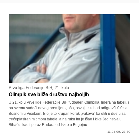
Prva liga Federacije BiH, 21. kolo
Olimpik sve bliže društvu najboljih
U 21. kolu Prve lige Federacije BiH fudbaleri Olimpika, lidera na tabeli, i
po svemu sudeći novog premijerligaša, osvojili su bod odigravši 0:0 sa
Bosnom u Visokom. Bio je to krupan korak „vukova“ ka eliti u duelu sa
trećeplasiranim timom tabele, a na ruku im je išao i kiks Jedinstva u
Bihaću, kao i poraz Rudara od Iskre u Bugojnu.
11.04.09. 23:30