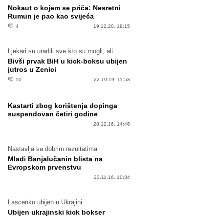
Nokaut o kojem se priča: Nesretni
Rumun je pao kao svijeća
4
19.12.20. 19:15
Ljekari su uradili sve što su mogli, ali...
Bivši prvak BiH u kick-boksu ubijen
jutros u Zenici
10
22.10.19. 11:53
Kastarti zbog korištenja dopinga
suspendovan četiri godine
28.12.16. 14:46
Nastavlja sa dobrim rezultatima
Mladi Banjalučanin blista na
Evropskom prvenstvu
23.11.16. 10:34
Lascenko ubijen u Ukrajini
Ubijen ukrajinski kick bokser