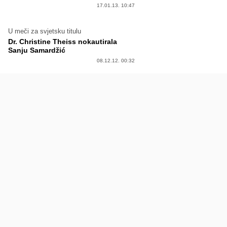
17.01.13. 10:47
U meči za svjetsku titulu
Dr. Christine Theiss nokautirala
Sanju Samardžić
08.12.12. 00:32