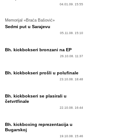
04.01.09. 15:55
Memorijal «Braća Bašović»
Sedmi put u Sarajevu
05.11.08. 15:10
Bh. kickbokseri bronzani na EP
26.10.08. 11:37
Bh. kickbokseri prošli u polufinale
23.10.08. 18:48
Bh. kickbokseri se plasirali u
četvrtfinale
22.10.08. 16:44
Bh. kickboxing reprezentacija u
Bugarskoj
19.10.08. 15:46