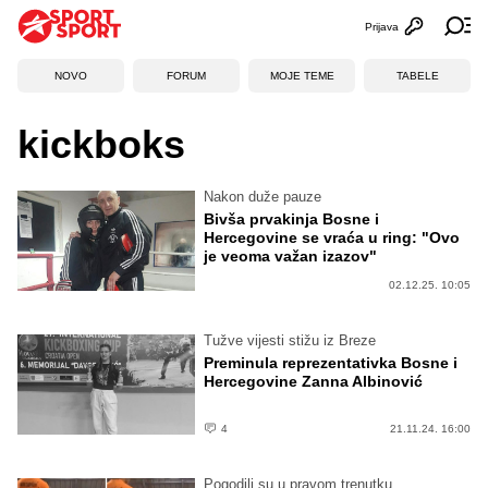
Prijava
Otvori profi
Ot
NOVO
FORUM
MOJE TEME
TABELE
kickboks
Nakon duže pauze
Bivša prvakinja Bosne i
Hercegovine se vraća u ring: "Ovo
je veoma važan izazov"
02.12.25. 10:05
Tužve vijesti stižu iz Breze
Preminula reprezentativka Bosne i
Hercegovine Zanna Albinović
4
21.11.24. 16:00
Pogodili su u pravom trenutku