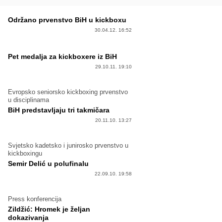
Održano prvenstvo BiH u kickboxu
30.04.12. 16:52
Pet medalja za kickboxere iz BiH
29.10.11. 19:10
Evropsko seniorsko kickboxing prvenstvo
u disciplinama
BiH predstavljaju tri takmičara
20.11.10. 13:27
Svjetsko kadetsko i junirosko prvenstvo u
kickboxingu
Semir Delić u polufinalu
22.09.10. 19:58
Press konferencija
Zildžić: Hromek je željan
dokazivanja