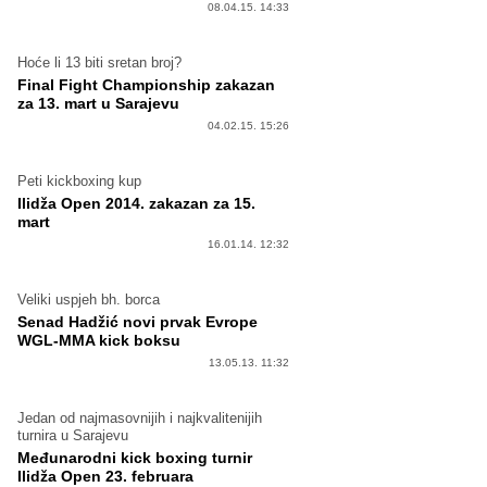
08.04.15. 14:33
Hoće li 13 biti sretan broj?
Final Fight Championship zakazan
za 13. mart u Sarajevu
04.02.15. 15:26
Peti kickboxing kup
Ilidža Open 2014. zakazan za 15.
mart
16.01.14. 12:32
Veliki uspjeh bh. borca
Senad Hadžić novi prvak Evrope
WGL-MMA kick boksu
13.05.13. 11:32
Jedan od najmasovnijih i najkvalitenijih
turnira u Sarajevu
Međunarodni kick boxing turnir
Ilidža Open 23. februara