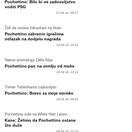
Pochettino: Bilo bi mi zadovoljstvo
voditi PSG
27.04.16. 08:27
Želi da ostanu fokusirani na titulu
Pochettino zabranio igračima
odlazak na dodjelu nagrada
24.04.16. 14:31
Nakon promašaja Delle Alija
Pochettino pao na zemlju od muke
19.04.16. 13:14
Trener Tottenhama zadovoljan
Pochettino: Bravo za moje momke
19.04.16. 09:51
Pochettina vole na White Hart Laneu
Kane: Želimo da Pochettino ostane
što duže
09.04.16. 22:23