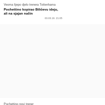
Veoma lijepo djelo trenera Tottenhama
Pochettino kopirao Bilićevu ideju,
ali na sjajan način
03.03.16. 21:05
Pochettino novi trener