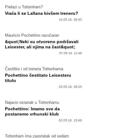
Prelazi u Tottenham?
Vraća li se Lallana bivšem treneru?
10.05.16. 08:45
Mauricio Pochettino razočaran
&quot;Neki su otvoreno podržavali
Leicester, ali njima na čast&quot;
07.05.16. 11:49
Čestitke i od trenera Tottenhama
Pochettino čestitato Leicesteru
titulu
03.05.16. 08:25
Najavio ostanak u Tottenhamu
Pochettino: Imamo sve da
postanemo vrhunski klub
02.05.16. 15:46
Tottenham ima zaostatak od sedam