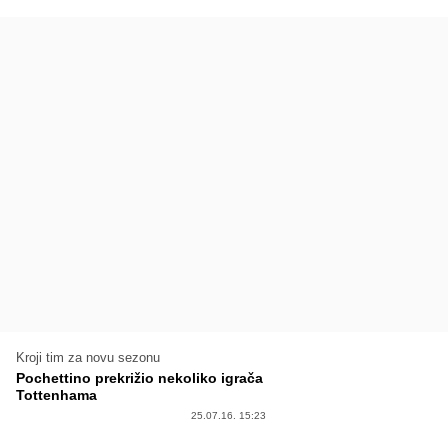
Kroji tim za novu sezonu
Pochettino prekrižio nekoliko igrača
Tottenhama
25.07.16. 15:23