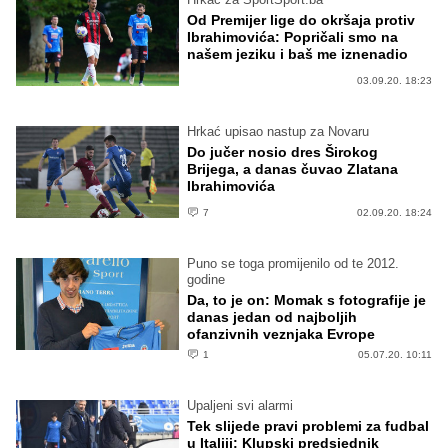
Od Premijer lige do okršaja protiv
Ibrahimovića: Popričali smo na
našem jeziku i baš me iznenadio
03.09.20. 18:23
Hrkać upisao nastup za Novaru
Do jučer nosio dres Širokog
Brijega, a danas čuvao Zlatana
Ibrahimovića
7
02.09.20. 18:24
Puno se toga promijenilo od te 2012.
godine
Da, to je on: Momak s fotografije je
danas jedan od najboljih
ofanzivnih veznjaka Evrope
1
05.07.20. 10:11
Upaljeni svi alarmi
Tek slijede pravi problemi za fudbal
u Italiji: Klupski predsjednik