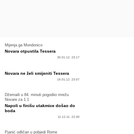
Mijenja ga Mondonico
Novara otpustila Tessera
30.01.12. 23:17
Novara ne želi smijeniti Tessera
16.01.12. 23:07
Džemaili u 84. minuti pogodiio mrežu
Novare za 1:1
Napoli u finišu utakmice došao do
boda
11.12.11. 22:40
Pjanić odličan u pobjedi Rome