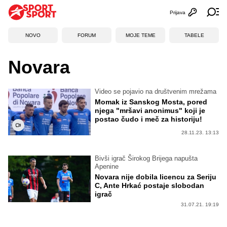
Prijava
Otvori profi
Ot
NOVO
FORUM
MOJE TEME
TABELE
Novara
Video se pojavio na društvenim mrežama
Momak iz Sanskog Mosta, pored
njega "mršavi anonimus" koji je
postao čudo i meč za historiju!
28.11.23. 13:13
Bivši igrač Širokog Brijega napušta
Apenine
Novara nije dobila licencu za Seriju
C, Ante Hrkać postaje slobodan
igrač
31.07.21. 19:19