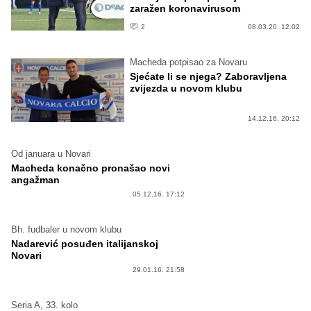
zaražen koronavirusom
2
08.03.20. 12:02
Macheda potpisao za Novaru
Sjećate li se njega? Zaboravljena
zvijezda u novom klubu
14.12.16. 20:12
Od januara u Novari
Macheda konačno pronašao novi
angažman
05.12.16. 17:12
Bh. fudbaler u novom klubu
Nadarević posuđen italijanskoj
Novari
29.01.16. 21:58
Seria A, 33. kolo