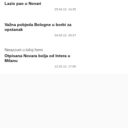
Lazio pao u Novari
25.04.12. 14:35
Važna pobjeda Bologne u borbi za
opstanak
04.03.12. 20:27
Nerazzurri u lošoj formi
Otpisana Novara bolja od Intera u
Milanu
12.02.12. 17:00