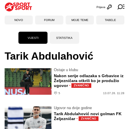
Prijava
Otvori profi
Ot
NOVO
FORUM
MOJE TEME
TABELE
VIJESTI
STATISTIKA
Tarik Abdulahović
Ostaje u klubu
Nakon serije odlazaka s Grbavice iz
Željezničara otkrili ko je produžio
·
ugovor
ZVANIČNO
5
13.07.26. 11:28
Ugovor na dvije godine
Tarik Abdulahović novi golman FK
·
Željezničar
ZVANIČNO