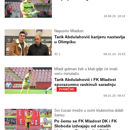
18.06.20. 18:10
Napustio Mladost
Tarik Abdulahović karijeru nastavlja
u Olimpiku
1
08.01.20. 15:53
Mladi golman želi u klub gdje će imati
veću minutažu
Tarik Abdulahović i FK Mladost
sporazumno raskinuli saradnju
·
ZVANIČNO
08.01.20. 09:47
Svi čuvari mreže u ovim klubovima dobili
šansu
Po čemu se FK Mladost DK i FK
Sloboda izdvajaju od ostalih