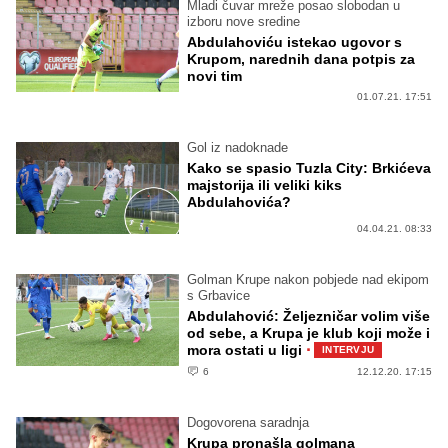
Mladi čuvar mreže posao slobodan u
izboru nove sredine
Abdulahoviću istekao ugovor s
Krupom, narednih dana potpis za
novi tim
01.07.21. 17:51
Gol iz nadoknade
Kako se spasio Tuzla City: Brkićeva
majstorija ili veliki kiks
Abdulahovića?
04.04.21. 08:33
Golman Krupe nakon pobjede nad ekipom
s Grbavice
Abdulahović: Željezničar volim više
od sebe, a Krupa je klub koji može i
·
mora ostati u ligi
INTERVJU
6
12.12.20. 17:15
Dogovorena saradnja
Krupa pronašla golmana