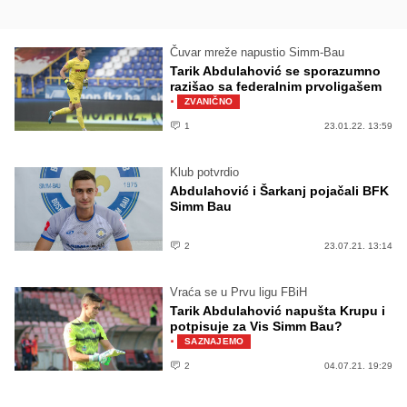
Čuvar mreže napustio Simm-Bau
Tarik Abdulahović se sporazumno
razišao sa federalnim prvoligašem
·
ZVANIČNO
1
23.01.22. 13:59
Klub potvrdio
Abdulahović i Šarkanj pojačali BFK
Simm Bau
2
23.07.21. 13:14
Vraća se u Prvu ligu FBiH
Tarik Abdulahović napušta Krupu i
potpisuje za Vis Simm Bau?
·
SAZNAJEMO
2
04.07.21. 19:29