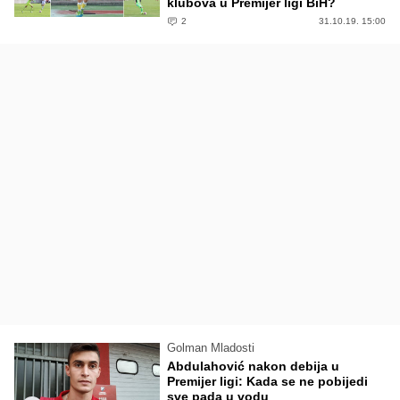
klubova u Premijer ligi BiH?
2
31.10.19. 15:00
Golman Mladosti
Abdulahović nakon debija u
Premijer ligi: Kada se ne pobijedi
sve pada u vodu