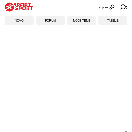
Prijava
Otvori profi
Ot
NOVO
FORUM
MOJE TEME
TABELE