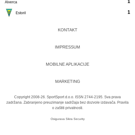
1
Alverca
1
Estoril
KONTAKT
IMPRESSUM
MOBILNE APLIKACIJE
MARKETING
Copyright 2008-26. SportSport d.o.o. ISSN 2744-2195. Sva prava
zadržana. Zabranjeno preuzimanje sadržaja bez dozvole izdavača.
Pravila
o zaštiti privatnosti.
Osigurava
Sikra Security