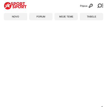
Prijava
Otvori profi
Ot
NOVO
FORUM
MOJE TEME
TABELE