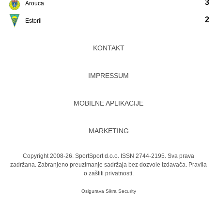
3
Arouca
2
Estoril
KONTAKT
IMPRESSUM
MOBILNE APLIKACIJE
MARKETING
Copyright 2008-26. SportSport d.o.o. ISSN 2744-2195. Sva prava
zadržana. Zabranjeno preuzimanje sadržaja bez dozvole izdavača.
Pravila
o zaštiti privatnosti.
Osigurava
Sikra Security