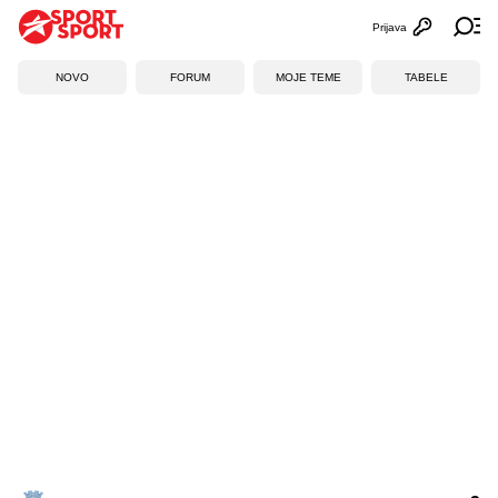
Prijava
Otvori profi
Ot
NOVO
FORUM
MOJE TEME
TABELE