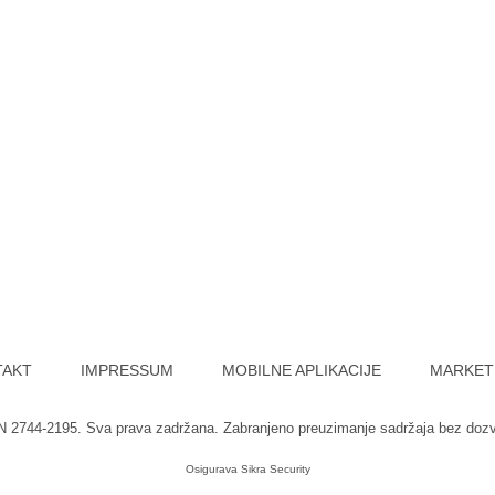
TAKT
IMPRESSUM
MOBILNE APLIKACIJE
MARKET
SN 2744-2195. Sva prava zadržana. Zabranjeno preuzimanje sadržaja bez doz
Osigurava
Sikra Security