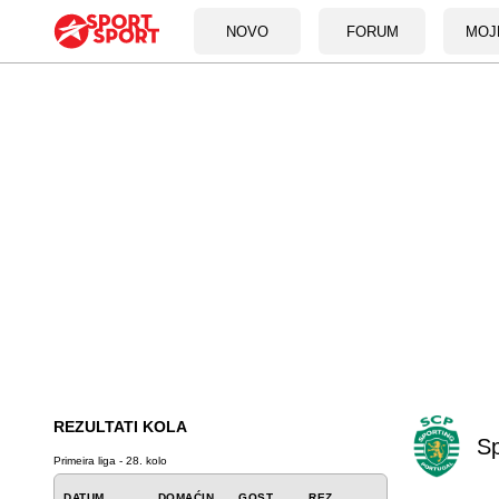
NOVO
FORUM
MOJ
REZULTATI KOLA
Sp
Primeira liga - 28. kolo
DATUM
DOMAĆIN
GOST
REZ