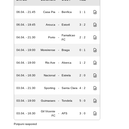
06.04. - 21:45
Casa Pia
-
Benfica
1 : 1
06.04. - 19:45
Arouca
-
Estoril
3 : 2
Famalicao
04.04. - 21:30
Porto
-
2 : 2
FC
04.04. - 19:00
Moreirense
-
Braga
0 : 1
04.04. - 19:00
Rio Ave
-
Alverca
1 : 2
04.04. - 16:30
Nacional
-
Estrela
2 : 0
03.04. - 21:30
Sporting
-
Santa Clara
4 : 2
03.04. - 19:00
Guimaraes
-
Tondela
5 : 0
Gil Vicente
03.04. - 16:30
-
AFS
3 : 0
FC
Potpuni raspored