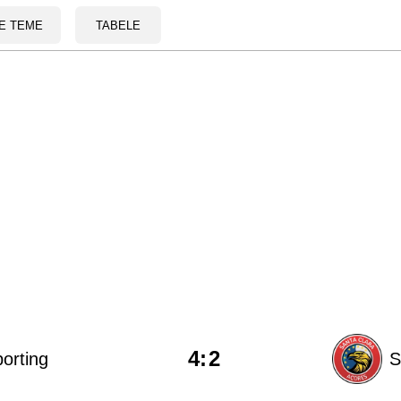
E TEME
TABELE
4
:
2
orting
S