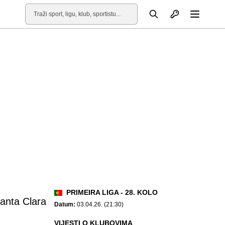
Otvori profil
Pretraga
Otvori
PRIMEIRA LIGA - 28. KOLO
anta Clara
Datum:
03.04.26. (21:30)
VIJESTI O KLUBOVIMA