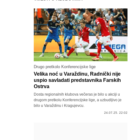
Drugo pretkolo Konferencijske lige
Velika noć u Varaždinu, Radnički nije
uspio savladati predstavnika Farskih
Ostrva
Dosta regionalnih klubova večeras je bilo u akciji u
drugom pretkolu Konferencijske lige, a uzbudljivo je
bilo u Varaždinu i Kragujevcu.
24.07.25. 22:02