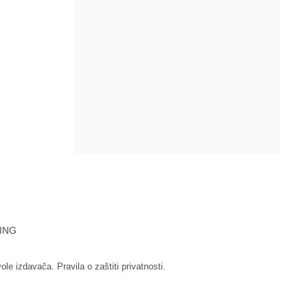
ING
vole izdavača.
Pravila o zaštiti privatnosti.