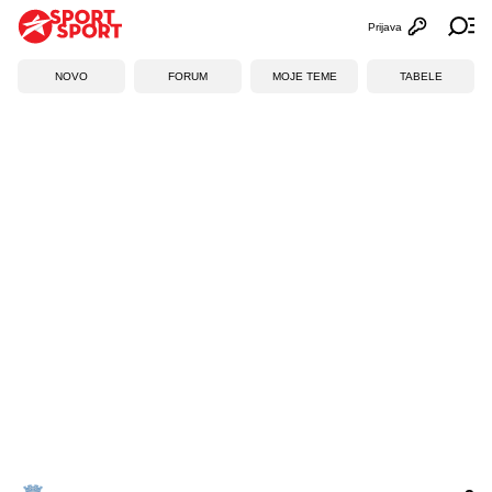
Prijava
Otvori profi
Ot
NOVO
FORUM
MOJE TEME
TABELE