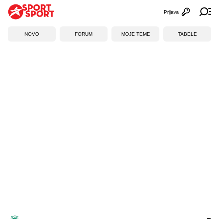
Prijava
Otvori profi
Ot
NOVO
FORUM
MOJE TEME
TABELE