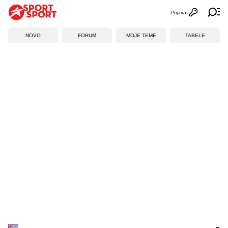
Prijava
Otvori profi
Ot
NOVO
FORUM
MOJE TEME
TABELE