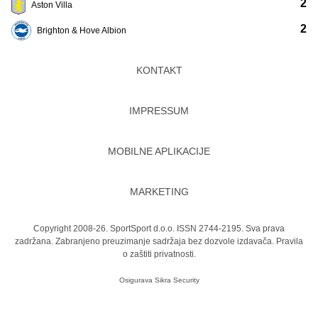
2
Aston Villa
2
Brighton & Hove Albion
KONTAKT
IMPRESSUM
MOBILNE APLIKACIJE
MARKETING
Copyright 2008-26. SportSport d.o.o. ISSN 2744-2195. Sva prava
zadržana. Zabranjeno preuzimanje sadržaja bez dozvole izdavača.
Pravila
o zaštiti privatnosti.
Osigurava
Sikra Security