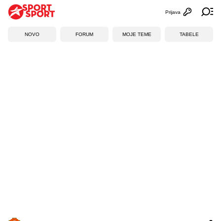
Prijava
Otvori profi
Ot
NOVO
FORUM
MOJE TEME
TABELE