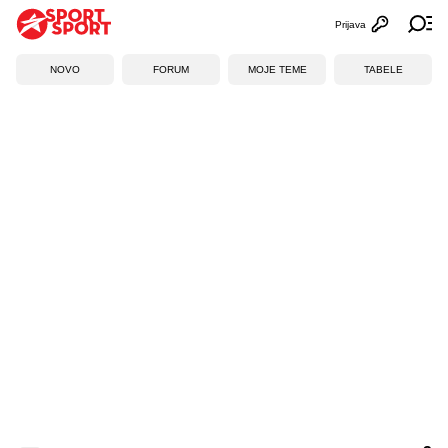
Prijava
Otvori profi
Ot
NOVO
FORUM
MOJE TEME
TABELE