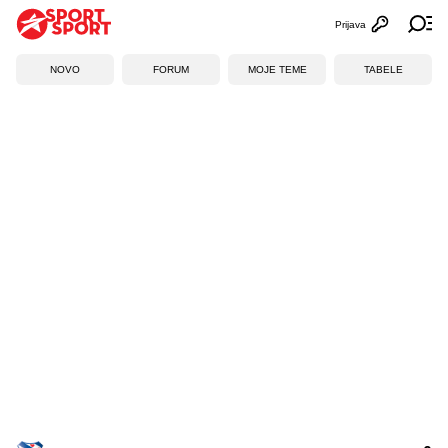
Prijava
Otvori profi
Ot
NOVO
FORUM
MOJE TEME
TABELE