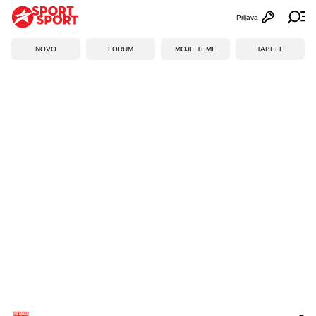
Prijava
Otvori profi
Ot
NOVO
FORUM
MOJE TEME
TABELE