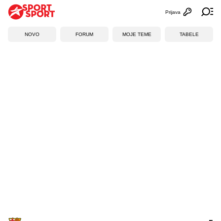
Prijava
Otvori profi
Ot
NOVO
FORUM
MOJE TEME
TABELE