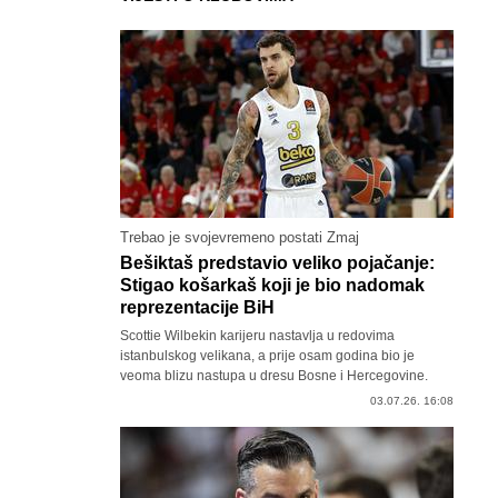
Trebao je svojevremeno postati Zmaj
Bešiktaš predstavio veliko pojačanje:
Stigao košarkaš koji je bio nadomak
reprezentacije BiH
Scottie Wilbekin karijeru nastavlja u redovima
istanbulskog velikana, a prije osam godina bio je
veoma blizu nastupa u dresu Bosne i Hercegovine.
03.07.26. 16:08