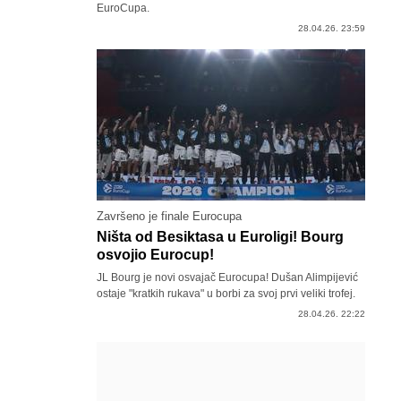
EuroCupa.
28.04.26. 23:59
Završeno je finale Eurocupa
Ništa od Besiktasa u Euroligi! Bourg
osvojio Eurocup!
JL Bourg je novi osvajač Eurocupa! Dušan Alimpijević
ostaje "kratkih rukava" u borbi za svoj prvi veliki trofej.
28.04.26. 22:22