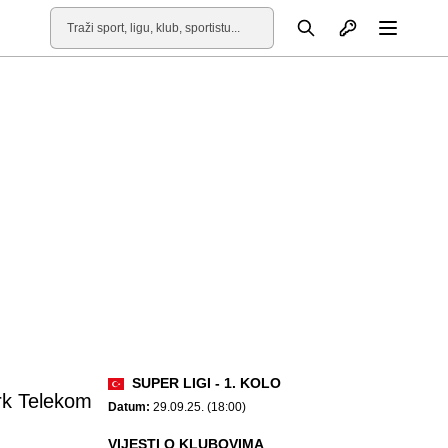
Otvori profil
Pretraga
Otvori
SUPER LIGI - 1. KOLO
rk Telekom
Datum:
29.09.25. (18:00)
VIJESTI O KLUBOVIMA