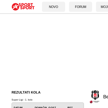
NOVO
FORUM
MOJ
REZULTATI KOLA
Be
Super Ligi - 1. kolo
DATUM
DOMAĆIN
GOST
REZ