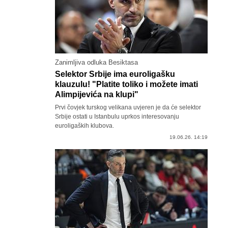
Zanimljiva odluka Besiktasa
Selektor Srbije ima euroligašku
klauzulu! "Platite toliko i možete imati
Alimpijevića na klupi"
Prvi čovjek turskog velikana uvjeren je da će selektor
Srbije ostati u Istanbulu uprkos interesovanju
euroligaških klubova.
19.06.26. 14:19