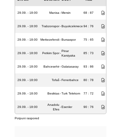
29.09. - 18:00
Manisa
-
Mersin
68 : 87
29.09. - 18:00
Trabzonspor
-
Buyukcekmece
94 : 76
29.09. - 18:00
Merkezefendi
-
Bursaspor
75 : 65
Pinar
29.09. - 18:00
Petkim Spor
-
85 : 73
Karsiyaka
29.09. - 18:00
Bahcesehir
-
Galatasaray
93 : 86
29.09. - 18:00
Tofaš
-
Fenerbahce
80 : 78
29.09. - 18:00
Besiktas
-
Turk Telekom
77 : 72
Anadolu
29.09. - 18:00
-
Esenler
90 : 76
Efes
Potpuni raspored