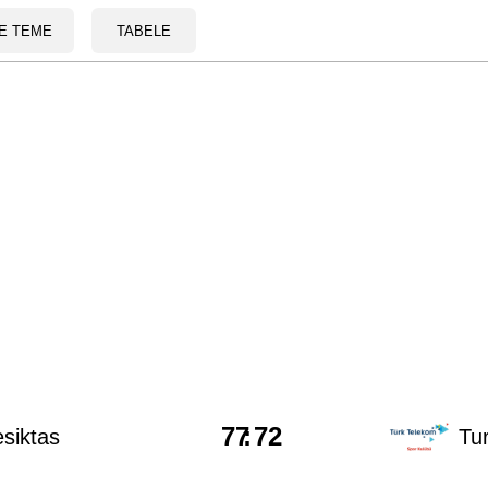
E TEME
TABELE
77
:
72
siktas
Tu