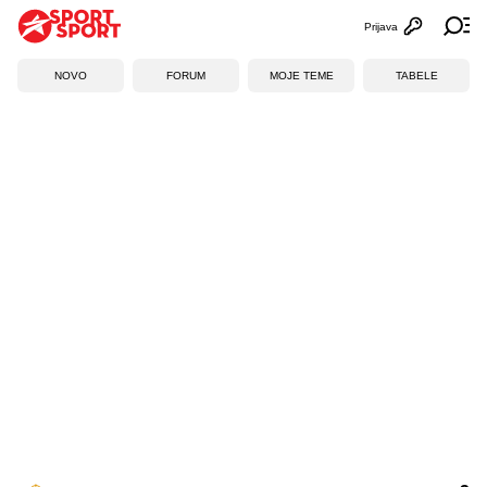
Prijava
Otvori profi
Ot
NOVO
FORUM
MOJE TEME
TABELE