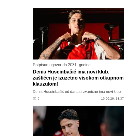
Potpisao ugovor do 2031. godine
Denis Huseinbašić ima novi klub,
zaštićen je izuzetno visokom otkupnom
klauzulom!
Denis Huseinbašić od danas i zvanično ima novi klub.
6
10.06.26. 13:37