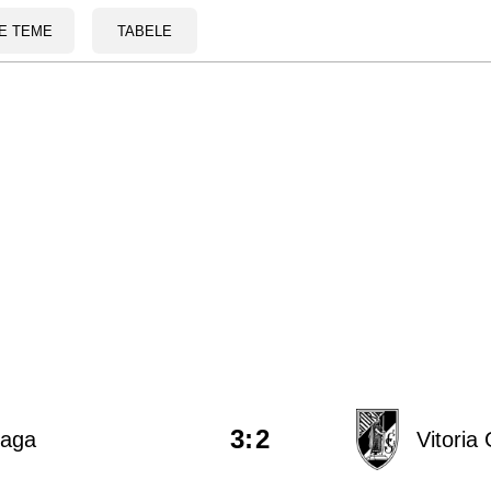
E TEME
TABELE
3
:
2
raga
Vitoria