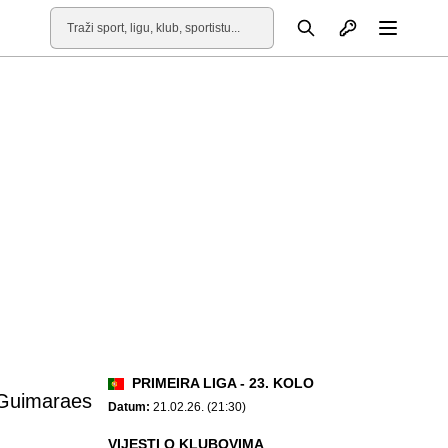
Otvori profil
Pretraga
Otvori
PRIMEIRA LIGA - 23. KOLO
 Guimaraes
Datum:
21.02.26. (21:30)
VIJESTI O KLUBOVIMA