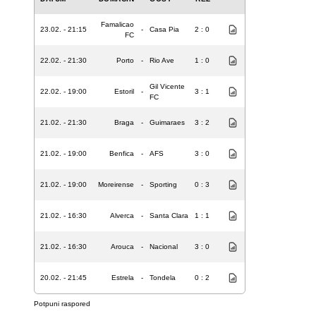
Famalicao
23.02. - 21:15
-
Casa Pia
2 : 0
FC
22.02. - 21:30
Porto
-
Rio Ave
1 : 0
Gil Vicente
22.02. - 19:00
Estoril
-
3 : 1
FC
21.02. - 21:30
Braga
-
Guimaraes
3 : 2
21.02. - 19:00
Benfica
-
AFS
3 : 0
21.02. - 19:00
Moreirense
-
Sporting
0 : 3
21.02. - 16:30
Alverca
-
Santa Clara
1 : 1
21.02. - 16:30
Arouca
-
Nacional
3 : 0
20.02. - 21:45
Estrela
-
Tondela
0 : 2
Potpuni raspored