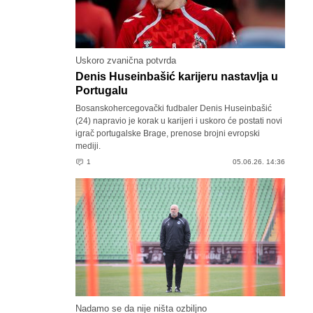
Uskoro zvanična potvrda
Denis Huseinbašić karijeru nastavlja u
Portugalu
Bosanskohercegovački fudbaler Denis Huseinbašić
(24) napravio je korak u karijeri i uskoro će postati novi
igrač portugalske Brage, prenose brojni evropski
mediji.
1
05.06.26. 14:36
Nadamo se da nije ništa ozbiljno