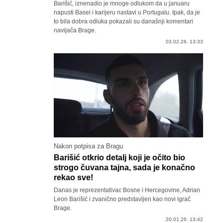
Barišić, iznenadio je mnoge odlukom da u januaru
napusti Basel i karijeru nastavi u Portugalu. Ipak, da je
to bila dobra odluka pokazali su današnji komentari
navijača Brage.
03.02.26. 13:33
Nakon potpisa za Bragu
Barišić otkrio detalj koji je očito bio
strogo čuvana tajna, sada je konačno
rekao sve!
Danas je reprezentativac Bosne i Hercegovine, Adrian
Leon Barišić i zvanično predstavljen kao novi igrač
Brage.
20.01.26. 13:42