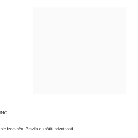
ING
vole izdavača.
Pravila o zaštiti privatnosti.