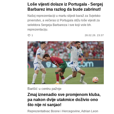
Loše vijesti dolaze iz Portugala - Sergej
Barbarez ima razlog da bude zabrinut!
Našoj reprezentaciji u martu slijedi baraž za Svjetsko
prvenstvo, a večeras iz Portugala stižu loše vijesti za
selektora Sergeja Barbareza i sve koji vole bh.
reprezentaciju.
1
28.02.26. 23:37
Barišić u centru pažnje
Zmaj iznenadio sve promjenom kluba,
pa nakon dvije utakmice doživio ono
što nije ni sanjao!
Reprezentativac Bosne i Hercegovine, Adrian Leon