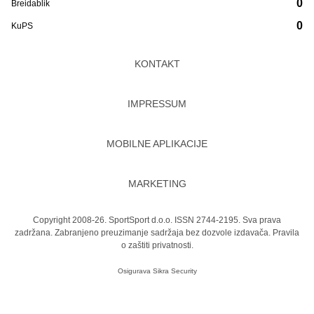
0
Breidablik
0
KuPS
KONTAKT
IMPRESSUM
MOBILNE APLIKACIJE
MARKETING
Copyright 2008-26. SportSport d.o.o. ISSN 2744-2195. Sva prava
zadržana. Zabranjeno preuzimanje sadržaja bez dozvole izdavača.
Pravila
o zaštiti privatnosti.
Osigurava
Sikra Security