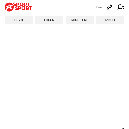
Prijava
Otvori profi
Ot
NOVO
FORUM
MOJE TEME
TABELE