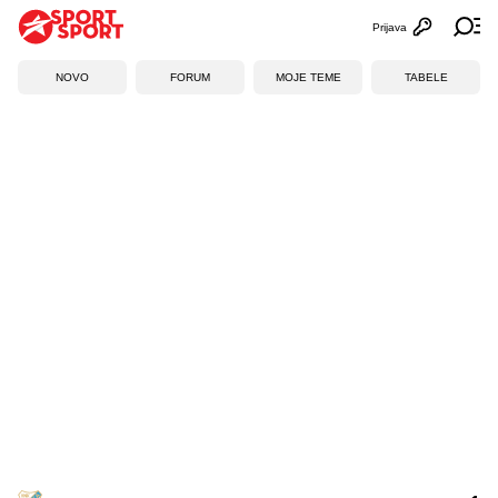
Prijava
Otvori profi
Ot
NOVO
FORUM
MOJE TEME
TABELE