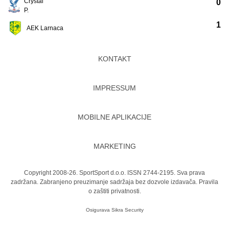
Crystal
0
P.
1
AEK Larnaca
KONTAKT
IMPRESSUM
MOBILNE APLIKACIJE
MARKETING
Copyright 2008-26. SportSport d.o.o. ISSN 2744-2195. Sva prava
zadržana. Zabranjeno preuzimanje sadržaja bez dozvole izdavača.
Pravila
o zaštiti privatnosti.
Osigurava
Sikra Security