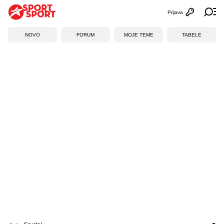
Prijava
Otvori profi
Ot
NOVO
FORUM
MOJE TEME
TABELE