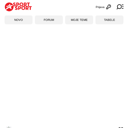
Prijava
Otvori profi
Ot
NOVO
FORUM
MOJE TEME
TABELE