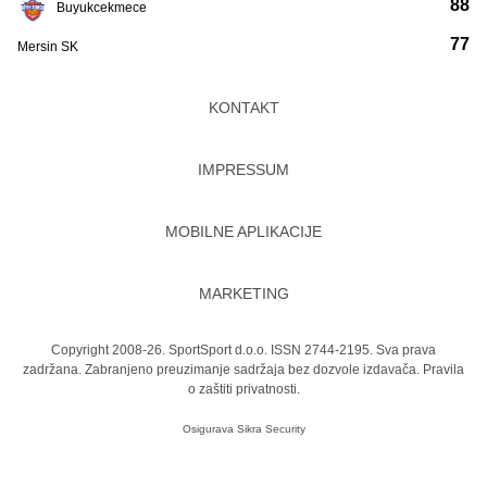
88
Buyukcekmece
77
Mersin SK
KONTAKT
IMPRESSUM
MOBILNE APLIKACIJE
MARKETING
Copyright 2008-26. SportSport d.o.o. ISSN 2744-2195. Sva prava
zadržana. Zabranjeno preuzimanje sadržaja bez dozvole izdavača.
Pravila
o zaštiti privatnosti.
Osigurava
Sikra Security