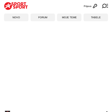
Prijava
Otvori profi
Ot
NOVO
FORUM
MOJE TEME
TABELE