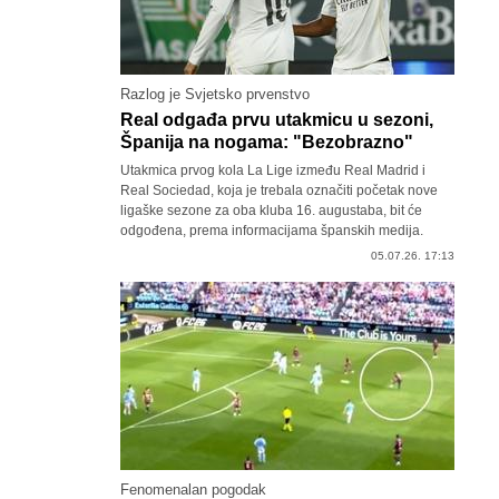
Razlog je Svjetsko prvenstvo
Real odgađa prvu utakmicu u sezoni,
Španija na nogama: "Bezobrazno"
Utakmica prvog kola La Lige između Real Madrid i
Real Sociedad, koja je trebala označiti početak nove
ligaške sezone za oba kluba 16. augustaba, bit će
odgođena, prema informacijama španskih medija.
05.07.26. 17:13
Fenomenalan pogodak