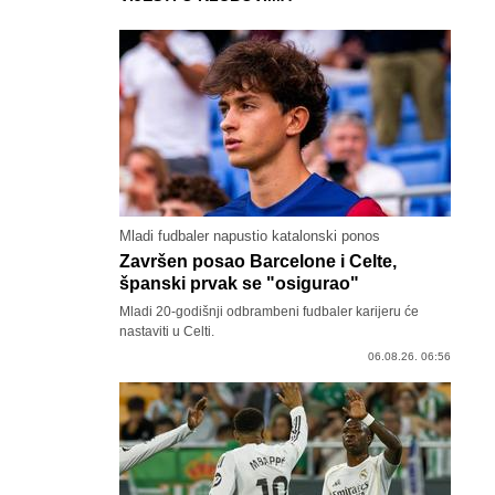
Mladi fudbaler napustio katalonski ponos
Završen posao Barcelone i Celte,
španski prvak se "osigurao"
Mladi 20-godišnji odbrambeni fudbaler karijeru će
nastaviti u Celti.
06.08.26. 06:56