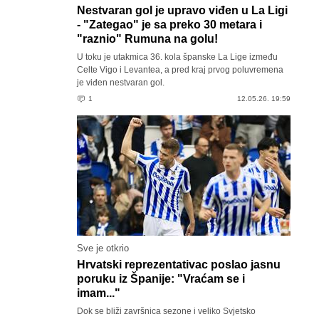
Nestvaran gol je upravo viđen u La Ligi
- "Zategao" je sa preko 30 metara i
"raznio" Rumuna na golu!
U toku je utakmica 36. kola španske La Lige između
Celte Vigo i Levantea, a pred kraj prvog poluvremena
je viđen nestvaran gol.
1
12.05.26. 19:59
Sve je otkrio
Hrvatski reprezentativac poslao jasnu
poruku iz Španije: "Vraćam se i
imam..."
Dok se bliži završnica sezone i veliko Svjetsko