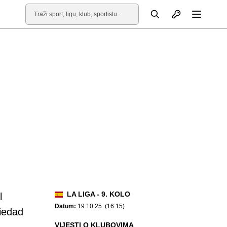
Otvori profil
Pretraga
Otvori
LA LIGA - 9. KOLO
l
Datum:
19.10.25. (16:15)
iedad
VIJESTI O KLUBOVIMA