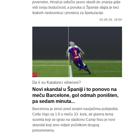
prvenstvo, Hrvat je odlučio jasno staviti do znanja gdje
vidi svoju budućnost, a poruka iz Španije stigla je bez
ikakvih nedoumica i prostora za špekulacije.
02.05.26. 18:50
Da li su Katalonci oštećeni?
Novi skandal u Španiji i to ponovo na
meču Barcelone, gol odmah poništen,
pa sedam minuta...
Barcelona je sinoć pred svojim navijačima pobijedila
Celtu Vigo sa 1:0 u meču 33. kola, ali glavna tema
susreta koji se igrao na stadionu Camp Nou je novi
skandal koji smo vidjeli početkom drugog
poluvremena.