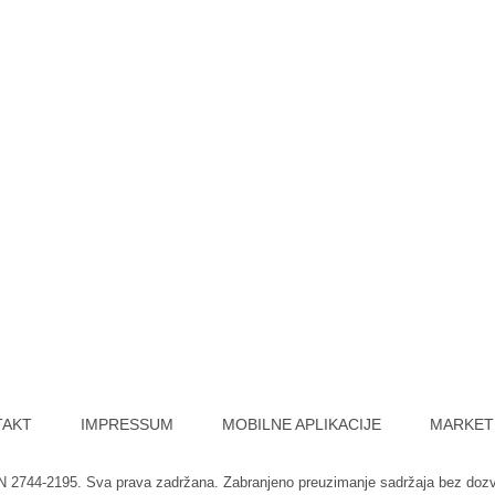
TAKT
IMPRESSUM
MOBILNE APLIKACIJE
MARKET
SN 2744-2195. Sva prava zadržana. Zabranjeno preuzimanje sadržaja bez doz