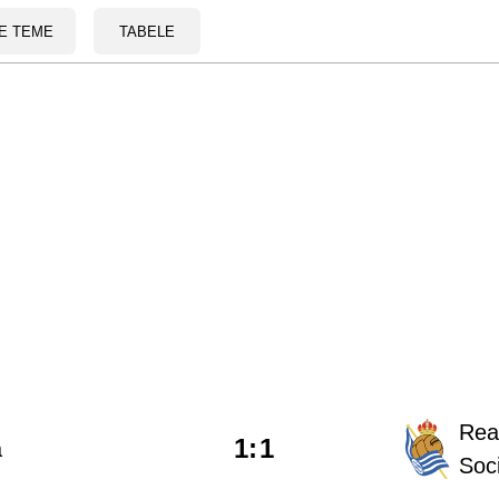
E TEME
TABELE
Rea
1
:
1
a
Soc