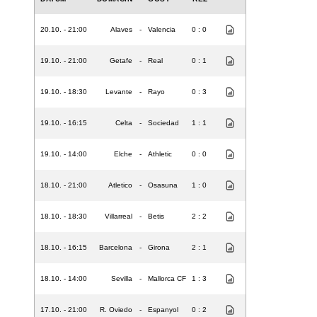
20.10. - 21:00
Alaves
-
Valencia
0 : 0
19.10. - 21:00
Getafe
-
Real
0 : 1
19.10. - 18:30
Levante
-
Rayo
0 : 3
19.10. - 16:15
Celta
-
Sociedad
1 : 1
19.10. - 14:00
Elche
-
Athletic
0 : 0
18.10. - 21:00
Atletico
-
Osasuna
1 : 0
18.10. - 18:30
Villarreal
-
Betis
2 : 2
18.10. - 16:15
Barcelona
-
Girona
2 : 1
18.10. - 14:00
Sevilla
-
Mallorca CF
1 : 3
17.10. - 21:00
R. Oviedo
-
Espanyol
0 : 2