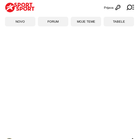
Prijava
Otvori profi
Ot
NOVO
FORUM
MOJE TEME
TABELE