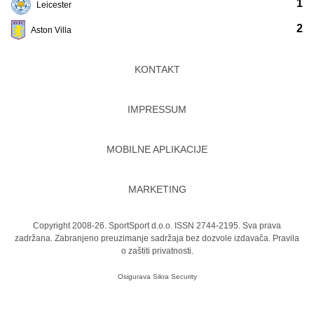
1
Leicester
2
Aston Villa
KONTAKT
IMPRESSUM
MOBILNE APLIKACIJE
MARKETING
Copyright 2008-26. SportSport d.o.o. ISSN 2744-2195. Sva prava
zadržana. Zabranjeno preuzimanje sadržaja bez dozvole izdavača.
Pravila
o zaštiti privatnosti.
Osigurava
Sikra Security