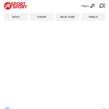
Prijava
Otvori profi
Ot
NOVO
FORUM
MOJE TEME
TABELE