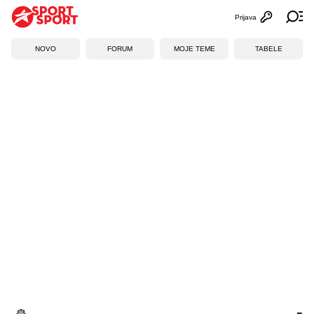
Prijava
Otvori profi
Ot
NOVO
FORUM
MOJE TEME
TABELE