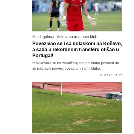
Mladi golman Vukovara ima novi klub
Povezivao se i sa dolaskom na Koševo,
a sada u rekordnom transferu otišao u
Portugal!
Iz Vukovara su na zvaničnoj stranici kluba potvrdili da
su napravili najveći posao u historiji kluba.
20.07.25. 11:37