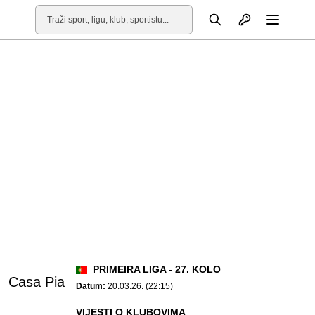
Otvori profil
Pretraga
Otvori
PRIMEIRA LIGA - 27. KOLO
Casa Pia
Datum:
20.03.26. (22:15)
VIJESTI O KLUBOVIMA