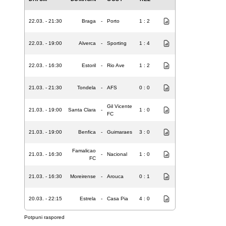
22.03. - 21:30
Braga
-
Porto
1 : 2
22.03. - 19:00
Alverca
-
Sporting
1 : 4
22.03. - 16:30
Estoril
-
Rio Ave
1 : 2
21.03. - 21:30
Tondela
-
AFS
0 : 0
Gil Vicente
21.03. - 19:00
Santa Clara
-
1 : 0
FC
21.03. - 19:00
Benfica
-
Guimaraes
3 : 0
Famalicao
21.03. - 16:30
-
Nacional
1 : 0
FC
21.03. - 16:30
Moreirense
-
Arouca
0 : 1
20.03. - 22:15
Estrela
-
Casa Pia
4 : 0
Potpuni raspored