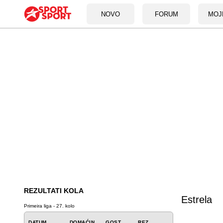
NOVO
FORUM
MOJ
REZULTATI KOLA
Estrela
Primeira liga - 27. kolo
DATUM
DOMAĆIN
GOST
REZ