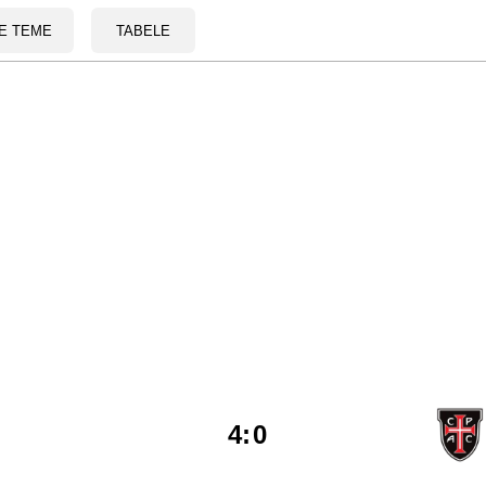
E TEME
TABELE
4
:
0