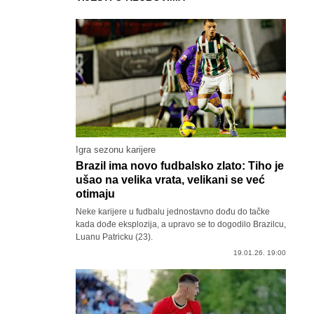
Igra sezonu karijere
Brazil ima novo fudbalsko zlato: Tiho je
ušao na velika vrata, velikani se već
otimaju
Neke karijere u fudbalu jednostavno dođu do tačke
kada dođe eksplozija, a upravo se to dogodilo Brazilcu,
Luanu Patricku (23).
19.01.26. 19:00