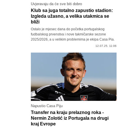
Uvjeravaju da će sve biti dobro
Klub sa juga totalno zapustio stadion:
Izgleda užasno, a velika utakmica se
bliži
Ostalo je mjesec dana do početka portugalskog
fudbalskog prvenstva i nove takmičarske sezone
2025/2026, a u velikim problemima je ekipa Casa Pia.
12.07.25. 11:06
Napustio Casa Piju
Transfer na kraju prelaznog roka -
Nermin Zolotić iz Portugala na drugi
kraj Evrope