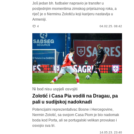
Još jedan bh. fudbaler napravio je transfer u
posljednjim momentima zimskog prijelaznog roka, a
riječ je o Nerminu Zolotiću koji karijeru nastavlja u
Armeniji.
4
04.02.25. 08:42
Ni bod nisu uspjeli osvojiti
Zolotić i Casa Pia vodili na Dragau, pa
pali u sudijskoj nadoknadi
Potencijalni reprezentativac Bosne i Hercegovine,
Nermin Zolotić, sa svojom Casa Piom je bio nadomak
boda kod Porta, ali se portugalski velikan provukao i
osvojio sva tri.
14.05.23. 23:40