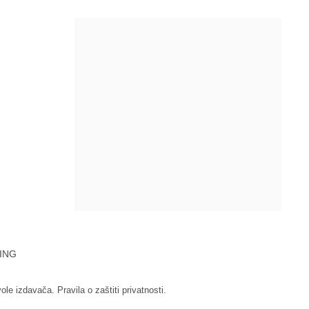
ING
vole izdavača.
Pravila o zaštiti privatnosti.