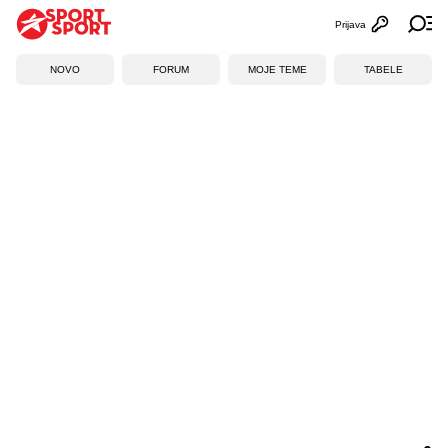
Prijava
Otvori profi
Ot
NOVO
FORUM
MOJE TEME
TABELE