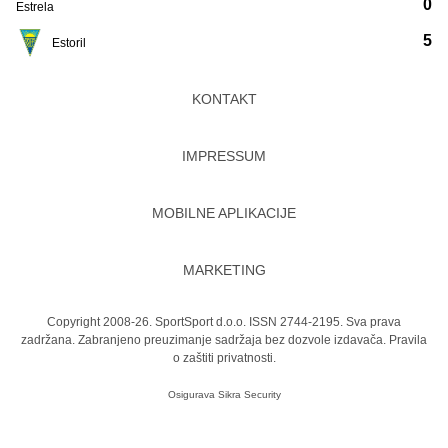
0
Estrela
5
Estoril
KONTAKT
IMPRESSUM
MOBILNE APLIKACIJE
MARKETING
Copyright 2008-26. SportSport d.o.o. ISSN 2744-2195. Sva prava
zadržana. Zabranjeno preuzimanje sadržaja bez dozvole izdavača.
Pravila
o zaštiti privatnosti.
Osigurava
Sikra Security