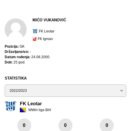
MIĆO VUKANOVIĆ
FK Leotar
FK Igman
Pozicija:
GK
Državljanstvo:
-
Datum rođenja:
24.08.2000.
Dob:
25 god.
STATISTIKA
Sezona
FK Leotar
WWin liga BiH
0
0
0