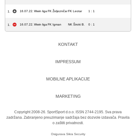
16.07.22.
Wwin liga
FK Željezničar
FK Leotar
1 : 1
1.
16.07.22.
Wwin liga
FK Igman
NK Široki B.
0 : 1
1.
KONTAKT
IMPRESSUM
MOBILNE APLIKACIJE
MARKETING
Copyright 2008-26. SportSport d.o.o. ISSN 2744-2195. Sva prava
zadržana. Zabranjeno preuzimanje sadržaja bez dozvole izdavača.
Pravila
o zaštiti privatnosti.
Osigurava
Sikra Security