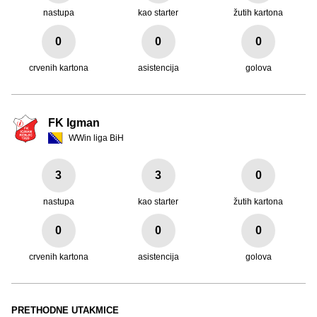
nastupa
kao starter
žutih kartona
0
0
0
crvenih kartona
asistencija
golova
FK Igman
WWin liga BiH
3
3
0
nastupa
kao starter
žutih kartona
0
0
0
crvenih kartona
asistencija
golova
PRETHODNE UTAKMICE