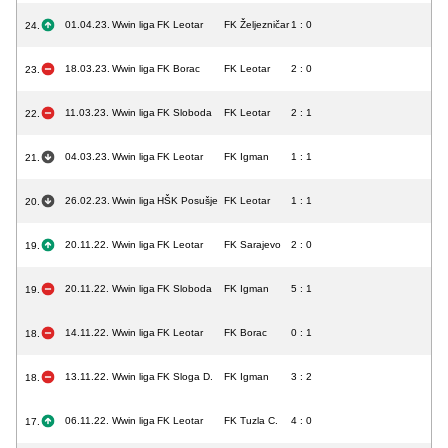
01.04.23.
Wwin liga
FK Leotar
FK Željezničar
1 : 0
24.
18.03.23.
Wwin liga
FK Borac
FK Leotar
2 : 0
23.
11.03.23.
Wwin liga
FK Sloboda
FK Leotar
2 : 1
22.
04.03.23.
Wwin liga
FK Leotar
FK Igman
1 : 1
21.
26.02.23.
Wwin liga
HŠK Posušje
FK Leotar
1 : 1
20.
20.11.22.
Wwin liga
FK Leotar
FK Sarajevo
2 : 0
19.
20.11.22.
Wwin liga
FK Sloboda
FK Igman
5 : 1
19.
14.11.22.
Wwin liga
FK Leotar
FK Borac
0 : 1
18.
13.11.22.
Wwin liga
FK Sloga D.
FK Igman
3 : 2
18.
06.11.22.
Wwin liga
FK Leotar
FK Tuzla C.
4 : 0
17.