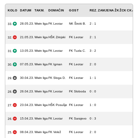
KOLO
DATUM
TAKM.
DOMAĆIN
GOST
REZ.
ZAMJENA
ŽK
ŽCK
CK
A
G
28.05.23.
Wwin liga
FK Leotar
NK Široki B.
2 : 1
33.
21.05.23.
Wwin liga
HŠK Zrinjski
FK Leotar
2 : 1
32.
13.05.23.
Wwin liga
FK Leotar
FK Tuzla C.
3 : 2
31.
07.05.23.
Wwin liga
FK Igman
FK Leotar
2 : 0
30.
30.04.23.
Wwin liga
FK Sloga D.
FK Leotar
1 : 1
29.
26.04.23.
Wwin liga
FK Leotar
FK Sloboda
0 : 0
28.
23.04.23.
Wwin liga
HŠK Posušje
FK Leotar
1 : 0
27.
15.04.23.
Wwin liga
FK Leotar
FK Sarajevo
0 : 3
26.
08.04.23.
Wwin liga
FK Velež
FK Leotar
2 : 0
25.