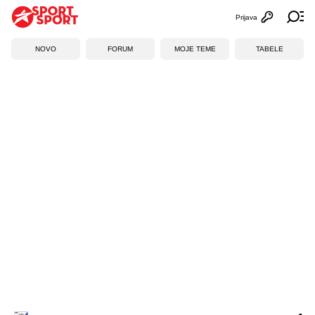
Prijava
Otvori profi
Ot
NOVO
FORUM
MOJE TEME
TABELE