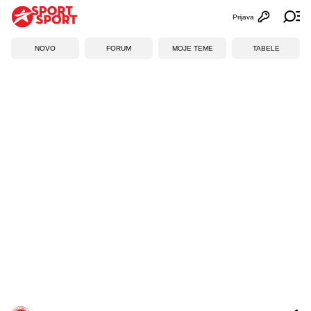
Prijava
Otvori profi
Ot
NOVO
FORUM
MOJE TEME
TABELE