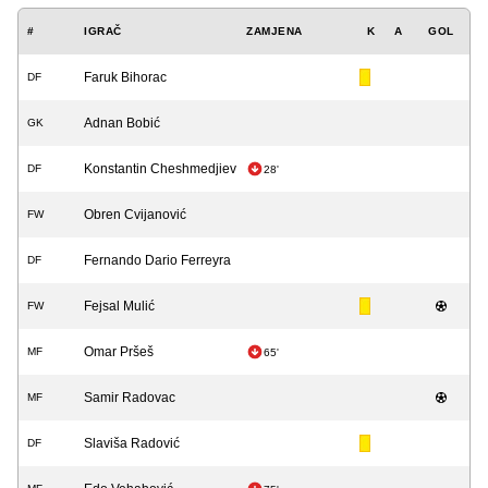
#
IGRAČ
ZAMJENA
K
A
GOL
Faruk Bihorac
DF
Adnan Bobić
GK
Konstantin Cheshmedjiev
DF
28'
Obren Cvijanović
FW
Fernando Dario Ferreyra
DF
Fejsal Mulić
FW
Omar Pršeš
MF
65'
Samir Radovac
MF
Slaviša Radović
DF