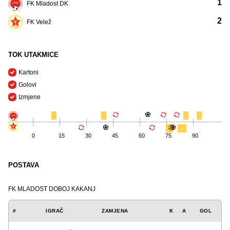
1
FK Mladost DK
2
FK Velež
TOK UTAKMICE
Kartoni
Golovi
Izmjene
0
15
30
45
60
75
90
POSTAVA
FK MLADOST DOBOJ KAKANJ
#
IGRAČ
ZAMJENA
K
A
GOL