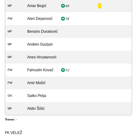
Amar Begić
MF
46'
Alen Dejanović
FW
78'
Benaris Duraković
MF
Anđelo Guzijan
MF
Anes Hrustanović
MF
Fahrudin Kovač
FW
71'
Amir Mašić
FW
Salko Pirija
GK
Aldin Šišić
MF
Trener:
-
FK VELEŽ