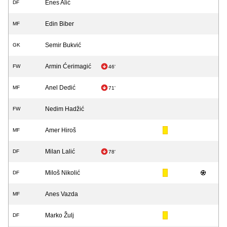
Enes Alić
DF
Edin Biber
MF
Semir Bukvić
GK
Armin Ćerimagić
FW
46'
Anel Dedić
MF
71'
Nedim Hadžić
FW
Amer Hiroš
MF
Milan Lalić
DF
78'
Miloš Nikolić
DF
Anes Vazda
MF
Marko Žulj
DF