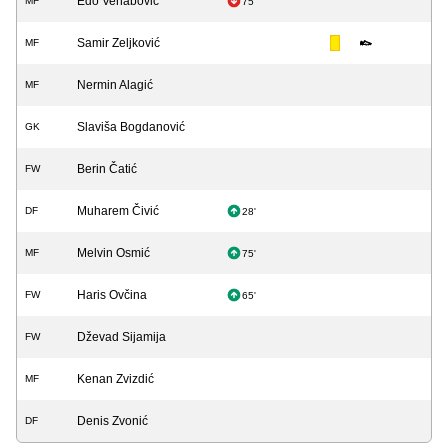
Edo Vehabović
MF
75'
Samir Zeljković
MF
Nermin Alagić
MF
Slaviša Bogdanović
GK
Berin Čatić
FW
Muharem Čivić
DF
28'
Melvin Osmić
MF
75'
Haris Ovčina
FW
65'
Dževad Sijamija
FW
Kenan Zvizdić
MF
Denis Zvonić
DF