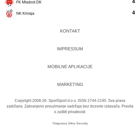
4
FK Mladost DK
4
NK Krivaja
KONTAKT
IMPRESSUM
MOBILNE APLIKACIJE
MARKETING
Copyright 2008-26. SportSport d.o.o. ISSN 2744-2195. Sva prava
zadržana. Zabranjeno preuzimanje sadržaja bez dozvole izdavača.
Pravila
o zaštiti privatnosti.
Osigurava
Sikra Security