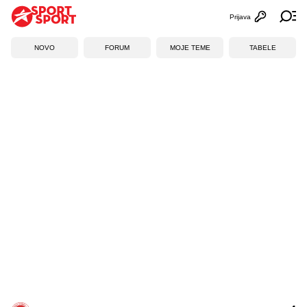
Prijava
Otvori profi
Ot
NOVO
FORUM
MOJE TEME
TABELE