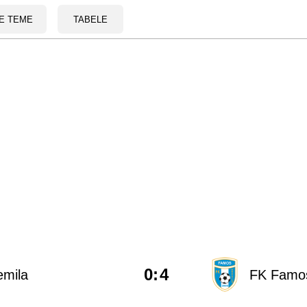
E TEME
TABELE
0
:
4
emila
FK Famos