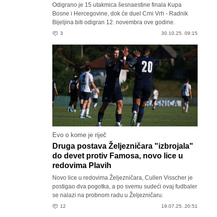
Odigrano je 15 utakmica šesnaestine finala Kupa
Bosne i Hercegovine, dok će duel Crni Vrh - Radnik
Bijeljina biti odigran 12. novembra ove godine.
3
30.10.25. 09:15
Evo o kome je riječ
Druga postava Željezničara "izbrojala"
do devet protiv Famosa, novo lice u
redovima Plavih
Novo lice u redovima Željezničara, Cullen Visscher je
postigao dva pogotka, a po svemu sudeći ovaj fudbaler
se nalazi na probnom radu u Željezničaru.
12
19.07.25. 20:51