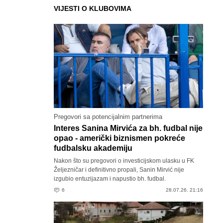
VIJESTI O KLUBOVIMA
Pregovori sa potencijalnim partnerima
Interes Sanina Mirvića za bh. fudbal nije
opao - američki biznismen pokreće
fudbalsku akademiju
Nakon što su pregovori o investicijskom ulasku u FK
Željezničar i definitivno propali, Sanin Mirvić nije
izgubio entuzijazam i napustio bh. fudbal.
6
28.07.26. 21:16