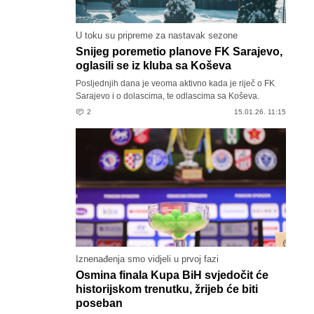
U toku su pripreme za nastavak sezone
Snijeg poremetio planove FK Sarajevo,
oglasili se iz kluba sa Koševa
Posljednjih dana je veoma aktivno kada je riječ o FK
Sarajevo i o dolascima, te odlascima sa Koševa.
2
15.01.26. 11:15
Iznenađenja smo vidjeli u prvoj fazi
Osmina finala Kupa BiH svjedočit će
historijskom trenutku, žrijeb će biti
poseban