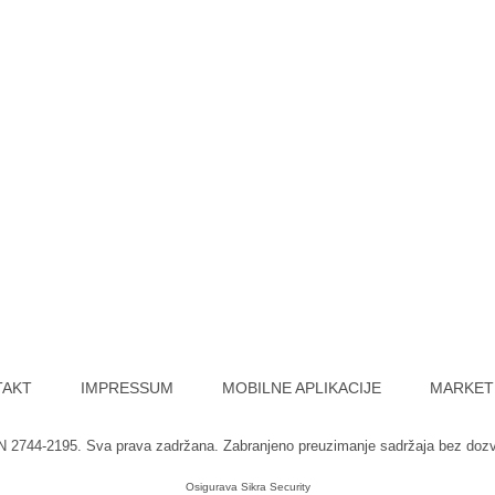
TAKT
IMPRESSUM
MOBILNE APLIKACIJE
MARKET
SN 2744-2195. Sva prava zadržana. Zabranjeno preuzimanje sadržaja bez doz
Osigurava
Sikra Security