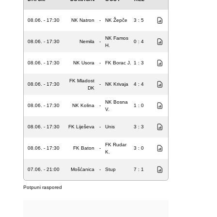
08.06. - 17:30
NK Natron
-
NK Žepče
3 : 5
NK Famos
08.06. - 17:30
Nemila
-
0 : 4
H.
08.06. - 17:30
NK Usora
-
FK Borac J.
1 : 3
FK Mladost
08.06. - 17:30
-
NK Krivaja
4 : 4
DK
NK Bosna
08.06. - 17:30
NK Kolina
-
1 : 0
V.
08.06. - 17:30
FK Liješeva
-
Unis
3 : 3
FK Rudar
08.06. - 17:30
FK Baton
-
3 : 0
K.
07.06. - 21:00
Mošćanica
-
Stup
7 : 1
Potpuni raspored