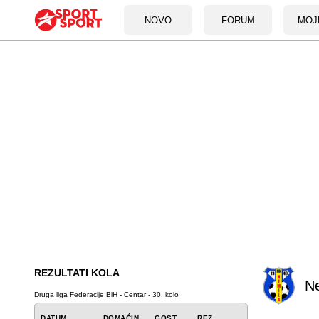
NOVO
FORUM
MOJ
REZULTATI KOLA
N
Druga liga Federacije BiH - Centar - 30. kolo
DATUM
DOMAĆIN
GOST
REZ